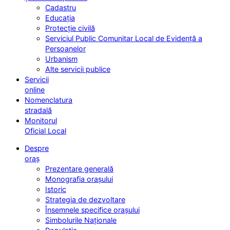
Cadastru
Educația
Protecție civilă
Serviciul Public Comunitar Local de Evidență a
Persoanelor
Urbanism
Alte servicii publice
Servicii
online
Nomenclatura
stradală
Monitorul
Oficial Local
Despre
oraș
Prezentare generală
Monografia orașului
Istoric
Strategia de dezvoltare
Însemnele specifice orașului
Simbolurile Naționale