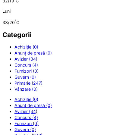
32/19
C
Luni
°
33/20
C
Categorii
Achiziție (0)
Anunț de presă (0)
Avizier (34)
Concurs (4)
Furnizori (0)
Guvern (0)
Primărie (247)
Vânzare (0)
Achiziție (0)
Anunț de presă (0)
Avizier (34)
Concurs (4)
Furnizori (0)
Guvern (0)