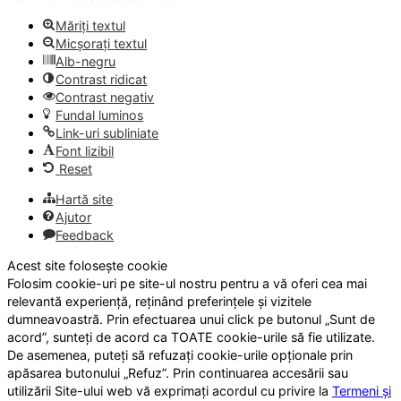
Măriți textul
Micșorați textul
Alb-negru
Contrast ridicat
Contrast negativ
Fundal luminos
Link-uri subliniate
Font lizibil
Reset
Hartă site
Ajutor
Feedback
Acest site folosește cookie
Folosim cookie-uri pe site-ul nostru pentru a vă oferi cea mai
relevantă experiență, reținând preferințele și vizitele
dumneavoastră. Prin efectuarea unui click pe butonul „Sunt de
acord”, sunteți de acord ca TOATE cookie-urile să fie utilizate.
De asemenea, puteți să refuzați cookie-urile opționale prin
apăsarea butonului „Refuz”. Prin continuarea accesării sau
utilizării Site-ului web vă exprimați acordul cu privire la
Termeni și