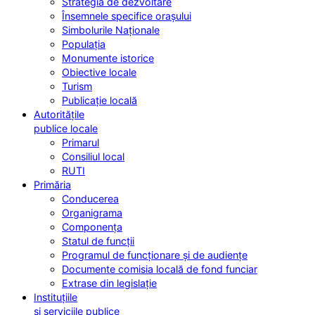
Strategia de dezvoltare
Însemnele specifice orașului
Simbolurile Naționale
Populația
Monumente istorice
Obiective locale
Turism
Publicație locală
Autoritățile
publice locale
Primarul
Consiliul local
RUTI
Primăria
Conducerea
Organigrama
Componența
Statul de funcții
Programul de funcționare și de audiențe
Documente comisia locală de fond funciar
Extrase din legislație
Instituțiile
și serviciile publice