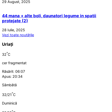
29 August, 2025
44 mana + alte boli, daunatori legume in spatii
protejate (2)
28 Iulie, 2025
Vezi toate noutățile
Urlați
°
32
C
cer fragmentat
Răsărit: 06:07
Apus: 20:34
Sâmbătă
°
32/21
C
Duminică
°