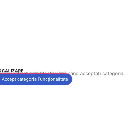
OCALIZARE
 conținut este blocat până când acceptați categoria corespunzătoare de cookie-uri.
Accept categoria Funcționalitate