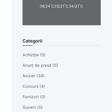
°
°
°
36/24
C
35/21
C
34/21
C
Categorii
Achiziție (0)
Anunț de presă (0)
Avizier (34)
Concurs (4)
Furnizori (0)
Guvern (0)