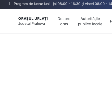
Program de lucru: luni - joi 08:00 - 16:30 și vineri 08:00 - 1
Despre
Autoritățile
ORAȘUL URLAȚI
P
Județul
Prahova
oraș
publice locale