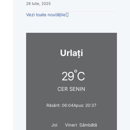
28 Iulie, 2025
Vezi toate noutățile
Urlați
°
29
C
CER SENIN
Răsărit: 06:04
Apus: 20:37
Joi
Vineri
Sâmbătă