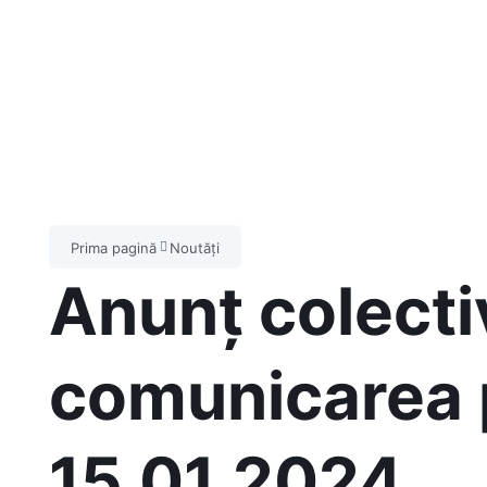
Prima pagină
Noutăți
Anunț colecti
comunicarea p
15.01.2024