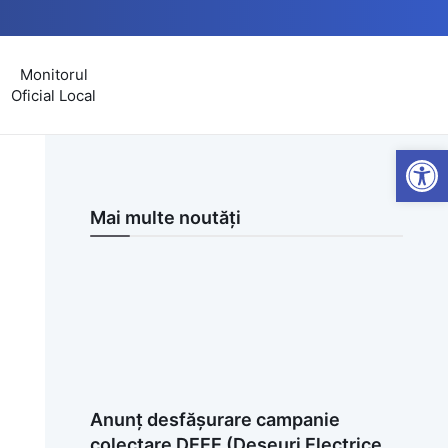
Monitorul
Oficial Local
Open
Mai multe noutăți
Anunț desfășurare campanie
colectare DEEE (Deșeuri Electrice,