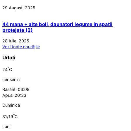
29 August, 2025
44 mana + alte boli, daunatori legume in spatii
protejate (2)
28 Iulie, 2025
Vezi toate noutățile
Urlați
°
24
C
cer senin
Răsărit: 06:08
Apus: 20:33
Duminică
°
31/19
C
Luni