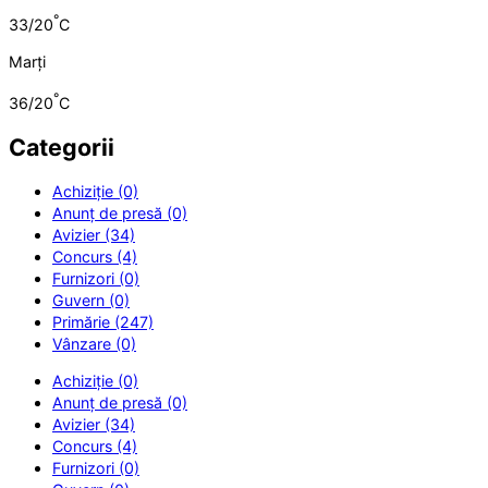
°
33/20
C
Marți
°
36/20
C
Categorii
Achiziție (0)
Anunț de presă (0)
Avizier (34)
Concurs (4)
Furnizori (0)
Guvern (0)
Primărie (247)
Vânzare (0)
Achiziție (0)
Anunț de presă (0)
Avizier (34)
Concurs (4)
Furnizori (0)