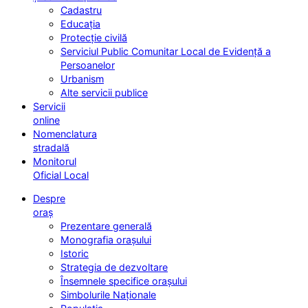
Cadastru
Educația
Protecție civilă
Serviciul Public Comunitar Local de Evidență a
Persoanelor
Urbanism
Alte servicii publice
Servicii
online
Nomenclatura
stradală
Monitorul
Oficial Local
Despre
oraș
Prezentare generală
Monografia orașului
Istoric
Strategia de dezvoltare
Însemnele specifice orașului
Simbolurile Naționale