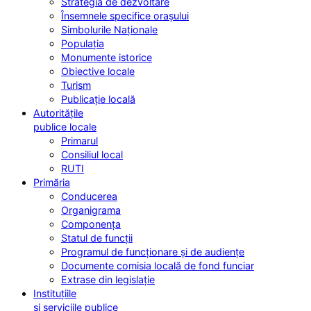
Strategia de dezvoltare
Însemnele specifice orașului
Simbolurile Naționale
Populația
Monumente istorice
Obiective locale
Turism
Publicație locală
Autoritățile
publice locale
Primarul
Consiliul local
RUTI
Primăria
Conducerea
Organigrama
Componența
Statul de funcții
Programul de funcționare și de audiențe
Documente comisia locală de fond funciar
Extrase din legislație
Instituțiile
și serviciile publice