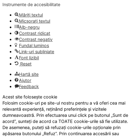
Instrumente de accesibilitate
Măriți textul
Micșorați textul
Alb-negru
Contrast ridicat
Contrast negativ
Fundal luminos
Link-uri subliniate
Font lizibil
Reset
Hartă site
Ajutor
Feedback
Acest site folosește cookie
Folosim cookie-uri pe site-ul nostru pentru a vă oferi cea mai
relevantă experiență, reținând preferințele și vizitele
dumneavoastră. Prin efectuarea unui click pe butonul „Sunt de
acord”, sunteți de acord ca TOATE cookie-urile să fie utilizate.
De asemenea, puteți să refuzați cookie-urile opționale prin
apăsarea butonului „Refuz”. Prin continuarea accesării sau