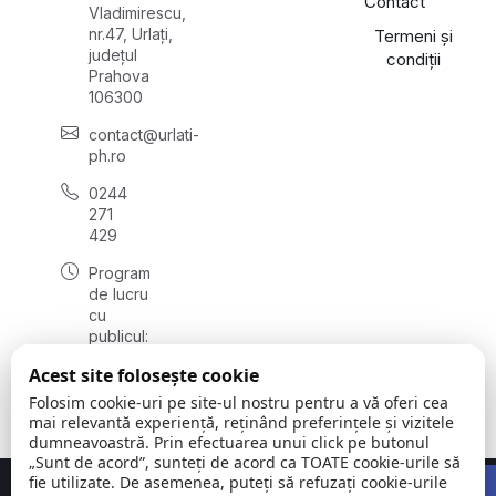
Contact
Vladimirescu,
nr.47, Urlați,
Termeni și
județul
condiții
Prahova
106300
contact@urlati-
ph.ro
0244
271
429
Program
de lucru
cu
publicul:
luni -
Acest site folosește cookie
vineri
08:00 -
Folosim cookie-uri pe site-ul nostru pentru a vă oferi cea
16:30
mai relevantă experiență, reținând preferințele și vizitele
dumneavoastră. Prin efectuarea unui click pe butonul
„Sunt de acord”, sunteți de acord ca TOATE cookie-urile să
Open 
fie utilizate. De asemenea, puteți să refuzați cookie-urile