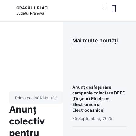
ORAȘUL URLAȚI
Județul
Prahova
și serviciile publice
Mai multe noutăți
Anunț desfășurare
campanie colectare DEEE
Prima pagină
Noutăți
(Deșeuri Electrice,
Electronice și
Anunț
Electrocasnice)
colectiv
25 Septembrie, 2025
pentru