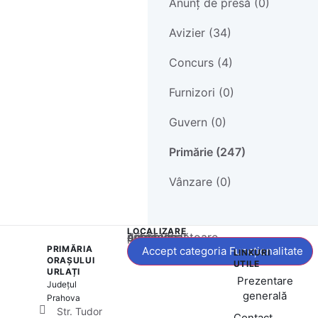
Anunț de presă (0)
Avizier (34)
Concurs (4)
Furnizori (0)
Guvern (0)
Primărie (247)
Vânzare (0)
LOCALIZARE
Acest conținut este blocat până când acceptați categoria corespunzătoare de cookie-uri.
PRIMĂRIA
Accept categoria Funcționalitate
LINKURI
ORAȘULUI
UTILE
URLAȚI
Prezentare
Județul
generală
Prahova
Str. Tudor
Contact