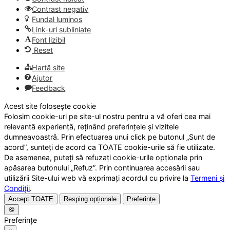
Contrast negativ
Fundal luminos
Link-uri subliniate
Font lizibil
Reset
Hartă site
Ajutor
Feedback
Acest site folosește cookie
Folosim cookie-uri pe site-ul nostru pentru a vă oferi cea mai
relevantă experiență, reținând preferințele și vizitele
dumneavoastră. Prin efectuarea unui click pe butonul „Sunt de
acord”, sunteți de acord ca TOATE cookie-urile să fie utilizate.
De asemenea, puteți să refuzați cookie-urile opționale prin
apăsarea butonului „Refuz”. Prin continuarea accesării sau
utilizării Site-ului web vă exprimați acordul cu privire la
Termeni și
Condiții
.
Accept TOATE
Resping opționale
Preferințe
🍪
Preferințe