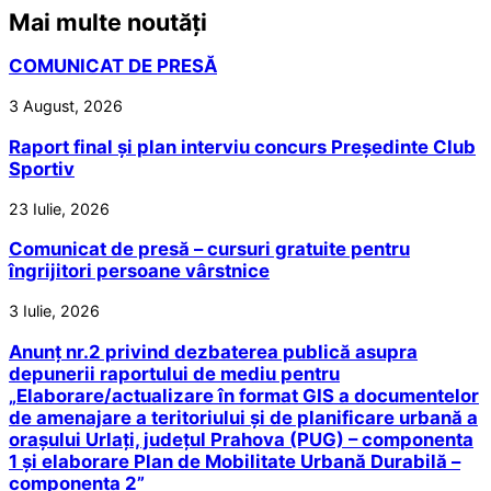
Mai multe noutăți
COMUNICAT DE PRESĂ
3 August, 2026
Raport final și plan interviu concurs Președinte Club
Sportiv
23 Iulie, 2026
Comunicat de presă – cursuri gratuite pentru
îngrijitori persoane vârstnice
3 Iulie, 2026
Anunț nr.2 privind dezbaterea publică asupra
depunerii raportului de mediu pentru
„Elaborare/actualizare în format GIS a documentelor
de amenajare a teritoriului și de planificare urbană a
orașului Urlați, județul Prahova (PUG) – componenta
1 și elaborare Plan de Mobilitate Urbană Durabilă –
componenta 2”