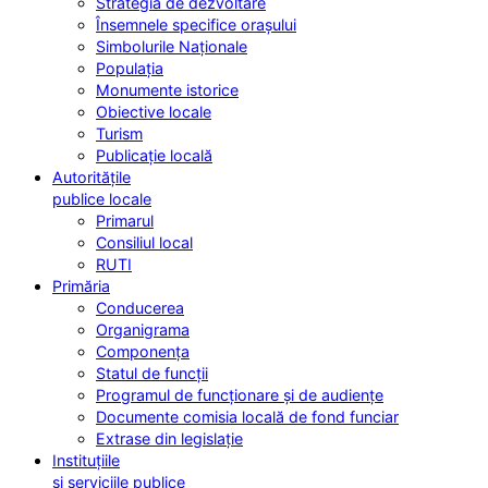
Strategia de dezvoltare
Însemnele specifice orașului
Simbolurile Naționale
Populația
Monumente istorice
Obiective locale
Turism
Publicație locală
Autoritățile
publice locale
Primarul
Consiliul local
RUTI
Primăria
Conducerea
Organigrama
Componența
Statul de funcții
Programul de funcționare și de audiențe
Documente comisia locală de fond funciar
Extrase din legislație
Instituțiile
și serviciile publice