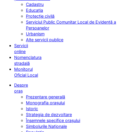
Cadastru
Educația
Protecție civilă
Serviciul Public Comunitar Local de Evidență a
Persoanelor
Urbanism
Alte servicii publice
Servicii
online
Nomenclatura
stradală
Monitorul
Oficial Local
Despre
oraș
Prezentare generală
Monografia orașului
Istoric
Strategia de dezvoltare
Însemnele specifice orașului
Simbolurile Naționale