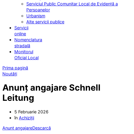
Serviciul Public Comunitar Local de Evidență a
Persoanelor
Urbanism
Alte servicii publice
Servicii
online
Nomenclatura
stradală
Monitorul
Oficial Local
Prima pagină
Noutăți
Anunț angajare Schnell
Leitung
5 Februarie 2026
în
Achiziții
Anunt angajare
Descarcă