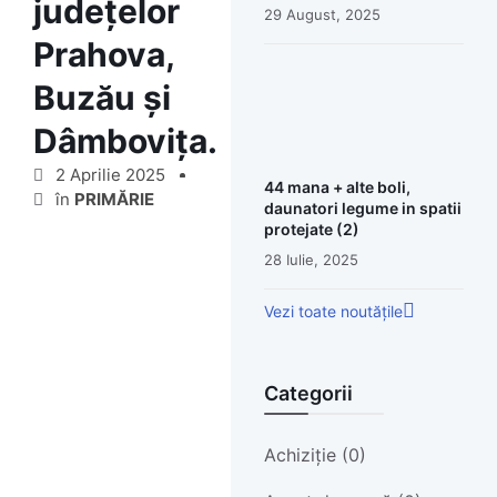
județelor
29 August, 2025
Prahova,
Buzău și
Dâmbovița.
2 Aprilie 2025
44 mana + alte boli,
în
PRIMĂRIE
daunatori legume in spatii
protejate (2)
28 Iulie, 2025
Vezi toate noutățile
Categorii
Achiziție (0)