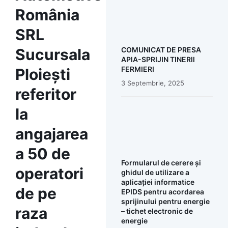
România
SRL
Sucursala
COMUNICAT DE PRESA
APIA-SPRIJIN TINERII
FERMIERI
Ploiești
3 Septembrie, 2025
referitor
la
angajarea
a 50 de
Formularul de cerere și
operatori
ghidul de utilizare a
aplicației informatice
de pe
EPIDS pentru acordarea
sprijinului pentru energie
raza
– tichet electronic de
energie