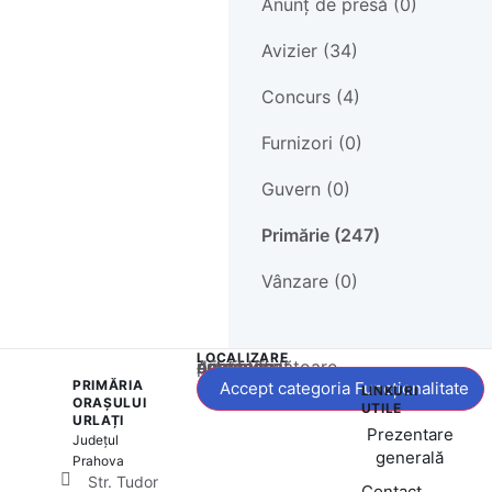
Anunț de presă (0)
Avizier (34)
Concurs (4)
Furnizori (0)
Guvern (0)
Primărie (247)
Vânzare (0)
LOCALIZARE
Acest conținut este blocat până când acceptați categoria corespunzătoare de cookie-uri.
PRIMĂRIA
Accept categoria Funcționalitate
LINKURI
ORAȘULUI
UTILE
URLAȚI
Prezentare
Județul
generală
Prahova
Str. Tudor
Contact