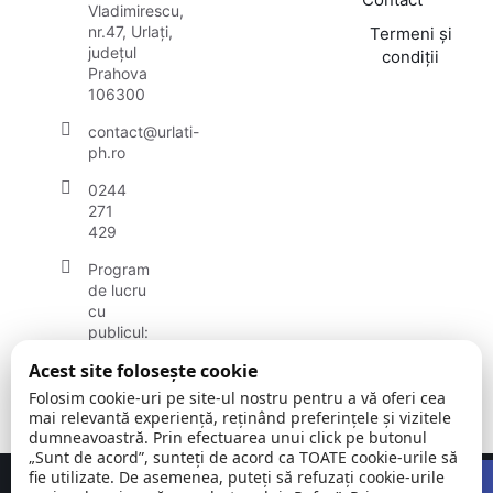
Vladimirescu,
nr.47, Urlați,
Termeni și
județul
condiții
Prahova
106300
contact@urlati-
ph.ro
0244
271
429
Program
de lucru
cu
publicul:
luni -
Acest site folosește cookie
vineri
08:00 -
Folosim cookie-uri pe site-ul nostru pentru a vă oferi cea
16:30
mai relevantă experiență, reținând preferințele și vizitele
dumneavoastră. Prin efectuarea unui click pe butonul
„Sunt de acord”, sunteți de acord ca TOATE cookie-urile să
Open
fie utilizate. De asemenea, puteți să refuzați cookie-urile
Concept realizat de
Big Media Relații Publice SRL