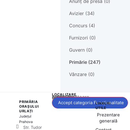
Anunț de presă (0)
Avizier (34)
Concurs (4)
Furnizori (0)
Guvern (0)
Primărie (247)
Vânzare (0)
LOCALIZARE
Acest conținut este blocat până când acceptați categoria corespunzătoare de cookie-uri.
PRIMĂRIA
Accept categoria Funcționalitate
LINKURI
ORAȘULUI
UTILE
URLAȚI
Prezentare
Județul
generală
Prahova
Str. Tudor
Contact