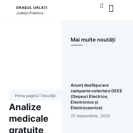
ORAȘUL URLAȚI
Județul
Prahova
și serviciile publice
Mai multe noutăți
Anunț desfășurare
campanie colectare DEEE
Prima pagină
Noutăți
(Deșeuri Electrice,
Electronice și
Analize
Electrocasnice)
medicale
25 Septembrie, 2025
gratuite