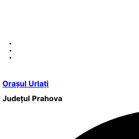
Orașul Urlați
Județul
Prahova