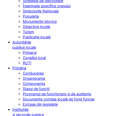
Strategia de dezvoltare
Însemnele specifice orașului
Simbolurile Naționale
Populația
Monumente istorice
Obiective locale
Turism
Publicație locală
Autoritățile
publice locale
Primarul
Consiliul local
RUTI
Primăria
Conducerea
Organigrama
Componența
Statul de funcții
Programul de funcționare și de audiențe
Documente comisia locală de fond funciar
Extrase din legislație
Instituțiile
și serviciile publice