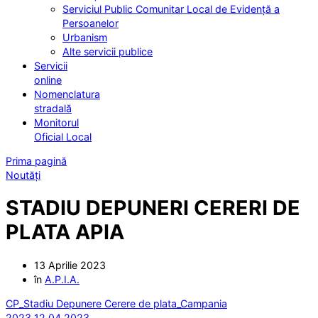
Serviciul Public Comunitar Local de Evidență a
Persoanelor
Urbanism
Alte servicii publice
Servicii
online
Nomenclatura
stradală
Monitorul
Oficial Local
Prima pagină
Noutăți
STADIU DEPUNERI CERERI DE
PLATA APIA
13 Aprilie 2023
în
A.P.I.A.
CP_Stadiu Depunere Cerere de plata_Campania
2023_12.04.2023