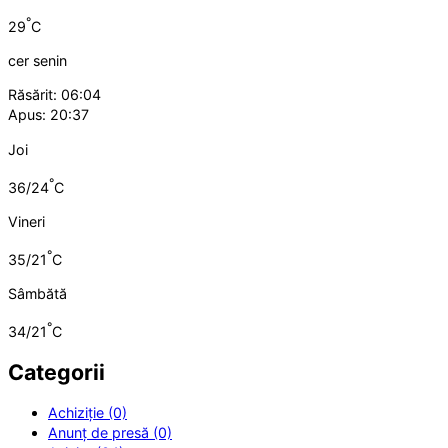
°
29
C
cer senin
Răsărit: 06:04
Apus: 20:37
Joi
°
36/24
C
Vineri
°
35/21
C
Sâmbătă
°
34/21
C
Categorii
Achiziție (0)
Anunț de presă (0)