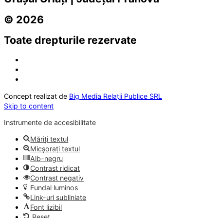
© 2026
Toate drepturile rezervate
Concept realizat de
Big Media Relații Publice SRL
Skip to content
Instrumente de accesibilitate
Măriți textul
Micșorați textul
Alb-negru
Contrast ridicat
Contrast negativ
Fundal luminos
Link-uri subliniate
Font lizibil
Reset