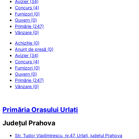
Avizier (34)
Concurs (4)
Furnizori (0)
Guvern (0)
Primărie (247)
Vânzare (0)
Achiziție (0)
Anunț de presă (0)
Avizier (34)
Concurs (4)
Furnizori (0)
Guvern (0)
Primărie (247)
Vânzare (0)
Primăria Orașului Urlați
Județul
Prahova
Str. Tudor Vladimirescu, nr.47, Urlați, județul Prahova