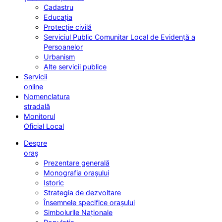
Cadastru
Educația
Protecție civilă
Serviciul Public Comunitar Local de Evidență a
Persoanelor
Urbanism
Alte servicii publice
Servicii
online
Nomenclatura
stradală
Monitorul
Oficial Local
Despre
oraș
Prezentare generală
Monografia orașului
Istoric
Strategia de dezvoltare
Însemnele specifice orașului
Simbolurile Naționale