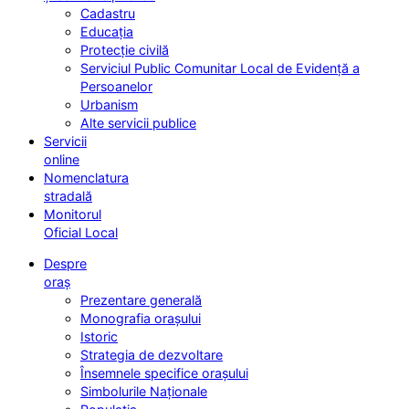
Cadastru
Educația
Protecție civilă
Serviciul Public Comunitar Local de Evidență a
Persoanelor
Urbanism
Alte servicii publice
Servicii
online
Nomenclatura
stradală
Monitorul
Oficial Local
Despre
oraș
Prezentare generală
Monografia orașului
Istoric
Strategia de dezvoltare
Însemnele specifice orașului
Simbolurile Naționale