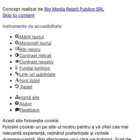
Concept realizat de
Big Media Relații Publice SRL
Skip to content
Instrumente de accesibilitate
Măriți textul
Micșorați textul
Alb-negru
Contrast ridicat
Contrast negativ
Fundal luminos
Link-uri subliniate
Font lizibil
Reset
Hartă site
Ajutor
Feedback
Acest site folosește cookie
Folosim cookie-uri pe site-ul nostru pentru a vă oferi cea mai
relevantă experiență, reținând preferințele și vizitele
dumneavoastră. Prin efectuarea unui click pe butonul „Sunt de