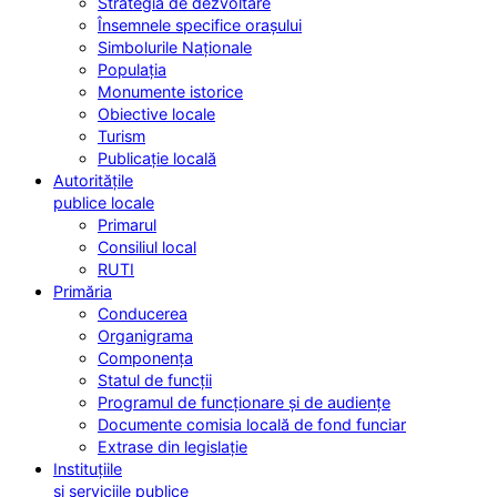
Strategia de dezvoltare
Însemnele specifice orașului
Simbolurile Naționale
Populația
Monumente istorice
Obiective locale
Turism
Publicație locală
Autoritățile
publice locale
Primarul
Consiliul local
RUTI
Primăria
Conducerea
Organigrama
Componența
Statul de funcții
Programul de funcționare și de audiențe
Documente comisia locală de fond funciar
Extrase din legislație
Instituțiile
și serviciile publice