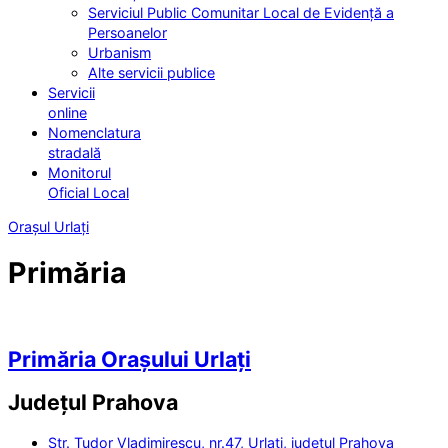
Serviciul Public Comunitar Local de Evidență a
Persoanelor
Urbanism
Alte servicii publice
Servicii
online
Nomenclatura
stradală
Monitorul
Oficial Local
Orașul Urlați
Primăria
Primăria Orașului Urlați
Județul
Prahova
Str. Tudor Vladimirescu, nr.47, Urlați, județul Prahova