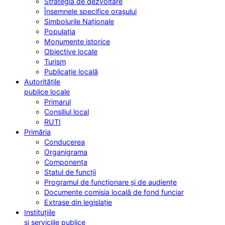
Strategia de dezvoltare
Însemnele specifice orașului
Simbolurile Naționale
Populația
Monumente istorice
Obiective locale
Turism
Publicație locală
Autoritățile
publice locale
Primarul
Consiliul local
RUTI
Primăria
Conducerea
Organigrama
Componența
Statul de funcții
Programul de funcționare și de audiențe
Documente comisia locală de fond funciar
Extrase din legislație
Instituțiile
și serviciile publice