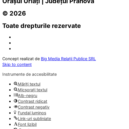
Orașul Urlați | Județul Prahova
© 2026
Toate drepturile rezervate
Concept realizat de
Big Media Relații Publice SRL
Skip to content
Instrumente de accesibilitate
Măriți textul
Micșorați textul
Alb-negru
Contrast ridicat
Contrast negativ
Fundal luminos
Link-uri subliniate
Font lizibil