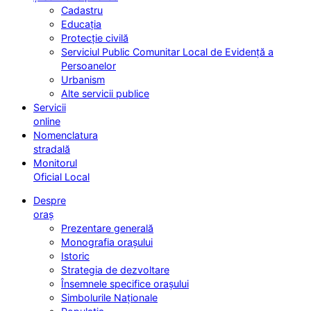
Cadastru
Educația
Protecție civilă
Serviciul Public Comunitar Local de Evidență a
Persoanelor
Urbanism
Alte servicii publice
Servicii
online
Nomenclatura
stradală
Monitorul
Oficial Local
Despre
oraș
Prezentare generală
Monografia orașului
Istoric
Strategia de dezvoltare
Însemnele specifice orașului
Simbolurile Naționale