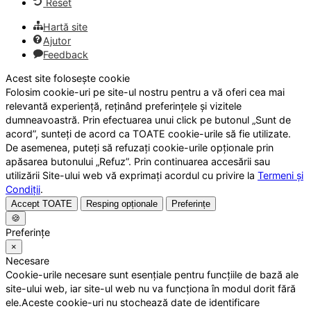
Reset
Hartă site
Ajutor
Feedback
Acest site folosește cookie
Folosim cookie-uri pe site-ul nostru pentru a vă oferi cea mai
relevantă experiență, reținând preferințele și vizitele
dumneavoastră. Prin efectuarea unui click pe butonul „Sunt de
acord”, sunteți de acord ca TOATE cookie-urile să fie utilizate.
De asemenea, puteți să refuzați cookie-urile opționale prin
apăsarea butonului „Refuz”. Prin continuarea accesării sau
utilizării Site-ului web vă exprimați acordul cu privire la
Termeni și
Condiții
.
Accept TOATE
Resping opționale
Preferințe
🍪
Preferințe
×
Necesare
Cookie-urile necesare sunt esențiale pentru funcțiile de bază ale
site-ului web, iar site-ul web nu va funcționa în modul dorit fără
ele.Aceste cookie-uri nu stochează date de identificare