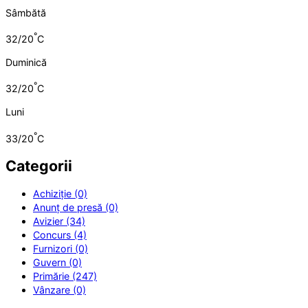
Sâmbătă
°
32/20
C
Duminică
°
32/20
C
Luni
°
33/20
C
Categorii
Achiziție (0)
Anunț de presă (0)
Avizier (34)
Concurs (4)
Furnizori (0)
Guvern (0)
Primărie (247)
Vânzare (0)