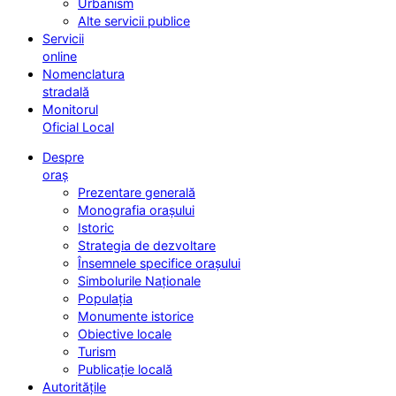
Urbanism
Alte servicii publice
Servicii
online
Nomenclatura
stradală
Monitorul
Oficial Local
Despre
oraș
Prezentare generală
Monografia orașului
Istoric
Strategia de dezvoltare
Însemnele specifice orașului
Simbolurile Naționale
Populația
Monumente istorice
Obiective locale
Turism
Publicație locală
Autoritățile