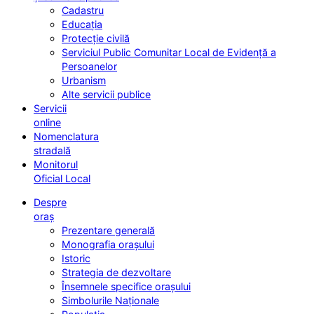
Cadastru
Educația
Protecție civilă
Serviciul Public Comunitar Local de Evidență a
Persoanelor
Urbanism
Alte servicii publice
Servicii
online
Nomenclatura
stradală
Monitorul
Oficial Local
Despre
oraș
Prezentare generală
Monografia orașului
Istoric
Strategia de dezvoltare
Însemnele specifice orașului
Simbolurile Naționale