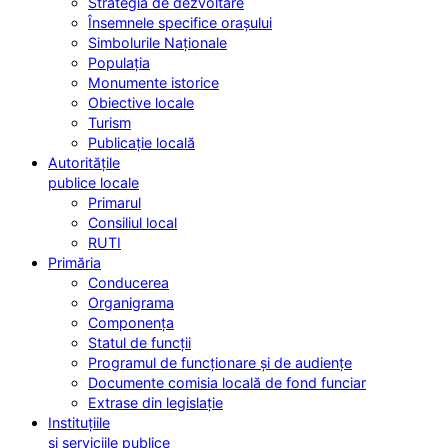
Strategia de dezvoltare
Însemnele specifice orașului
Simbolurile Naționale
Populația
Monumente istorice
Obiective locale
Turism
Publicație locală
Autoritățile
publice locale
Primarul
Consiliul local
RUTI
Primăria
Conducerea
Organigrama
Componența
Statul de funcții
Programul de funcționare și de audiențe
Documente comisia locală de fond funciar
Extrase din legislație
Instituțiile
și serviciile publice