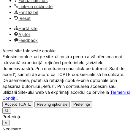
Fundal luminos
Link-uri subliniate
Font lizibil
Reset
Hartă site
Ajutor
Feedback
Acest site folosește cookie
Folosim cookie-uri pe site-ul nostru pentru a vă oferi cea mai
relevantă experiență, reținând preferințele și vizitele
dumneavoastră. Prin efectuarea unui click pe butonul „Sunt de
acord”, sunteți de acord ca TOATE cookie-urile să fie utilizate.
De asemenea, puteți să refuzați cookie-urile opționale prin
apăsarea butonului „Refuz”. Prin continuarea accesării sau
utilizării Site-ului web vă exprimați acordul cu privire la
Termeni și
Condiții
.
Accept TOATE
Resping opționale
Preferințe
🍪
Preferințe
×
Necesare