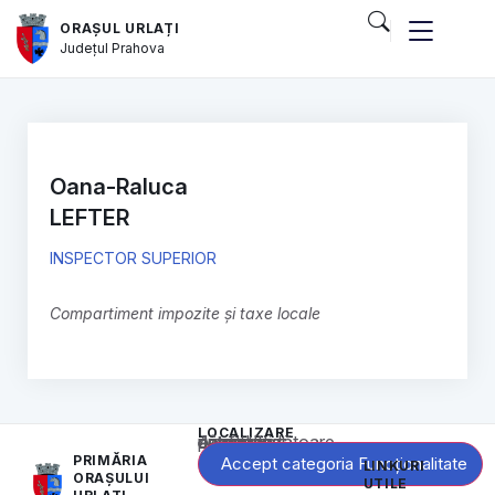
ORAȘUL URLAȚI
Județul
Prahova
Oana-Raluca
LEFTER
INSPECTOR SUPERIOR
Compartiment impozite și taxe locale
LOCALIZARE
Acest conținut este blocat până când acceptați categoria corespunzătoare de cookie-uri.
PRIMĂRIA
Accept categoria Funcționalitate
LINKURI
ORAȘULUI
UTILE