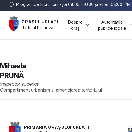
Program de lucru: luni - joi 08:00 - 16:30 și vineri 08:00 - 14
Despre
Autoritățile
ORAȘUL URLAȚI
Județul
Prahova
oraș
publice locale
Mihaela
PRUNĂ
Inspector superior
Compartiment urbanism și amenajarea teritoriului
PRIMĂRIA ORAȘULUI URLAȚI
L
Acest conținu