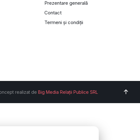
Prezentare generală
Contact
Termeni și condiții
oncept realizat de
Big Media Relații Publice SRL