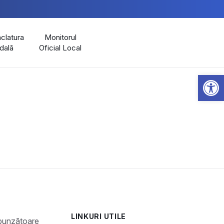
latura
Monitorul
dală
Oficial Local
Open 
LINKURI UTILE