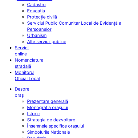
Cadastru
Educația
Protecție civilă
Serviciul Public Comunitar Local de Evidență a
Persoanelor
Urbanism
Alte servicii publice
Servicii
online
Nomenclatura
stradală
Monitorul
Oficial Local
Despre
oraș
Prezentare generală
Monografia orașului
Istoric
Strategia de dezvoltare
Însemnele specifice orașului
Simbolurile Naționale