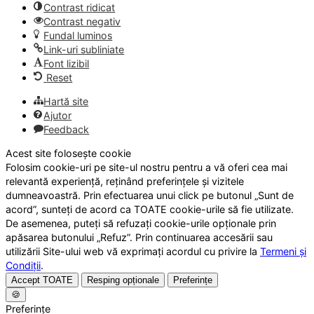
Contrast ridicat
Contrast negativ
Fundal luminos
Link-uri subliniate
Font lizibil
Reset
Hartă site
Ajutor
Feedback
Acest site folosește cookie
Folosim cookie-uri pe site-ul nostru pentru a vă oferi cea mai
relevantă experiență, reținând preferințele și vizitele
dumneavoastră. Prin efectuarea unui click pe butonul „Sunt de
acord”, sunteți de acord ca TOATE cookie-urile să fie utilizate.
De asemenea, puteți să refuzați cookie-urile opționale prin
apăsarea butonului „Refuz”. Prin continuarea accesării sau
utilizării Site-ului web vă exprimați acordul cu privire la
Termeni și
Condiții
.
Accept TOATE
Resping opționale
Preferințe
🍪
Preferințe