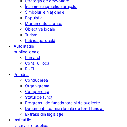
Strategia de dezvoltare
Însemnele specifice orașului
Simbolurile Naționale
Populația
Monumente istorice
Obiective locale
Turism
Publicație locală
Autoritățile
publice locale
Primarul
Consiliul local
RUTI
Primăria
Conducerea
Organigrama
Componența
Statul de funcții
Programul de funcționare și de audiențe
Documente comisia locală de fond funciar
Extrase din legislație
Instituțiile
și serviciile publice