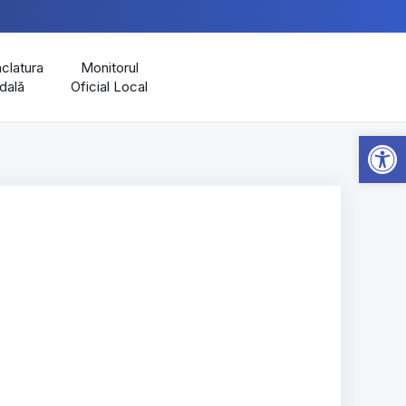
latura
Monitorul
dală
Oficial Local
Open 