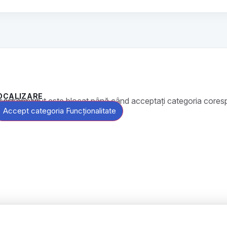
OCALIZARE
t este blocat până când acceptați categoria corespunzătoare de cookie-uri.
Accept categoria Funcționalitate