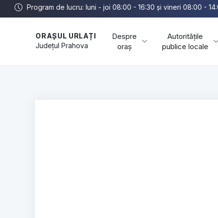
Program de lucru: luni - joi 08:00 - 16:30 și vineri 08:00 - 14
Despre
Autoritățile
ORAȘUL URLAȚI
Județul
Prahova
oraș
publice locale