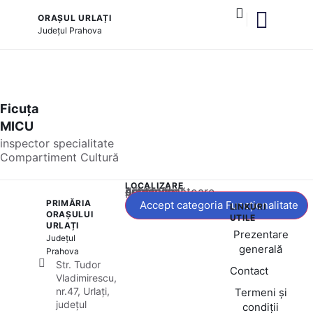
ORAȘUL URLAȚI
Județul
Prahova
și serviciile publice
Ficuța
MICU
inspector specialitate
Compartiment Cultură
LOCALIZARE
Acest conținut este blocat până când acceptați categoria corespunzătoare de cookie-uri.
PRIMĂRIA
Accept categoria Funcționalitate
LINKURI
ORAȘULUI
UTILE
URLAȚI
Prezentare
Județul
generală
Prahova
Str. Tudor
Contact
Vladimirescu,
nr.47, Urlați,
Termeni și
județul
condiții