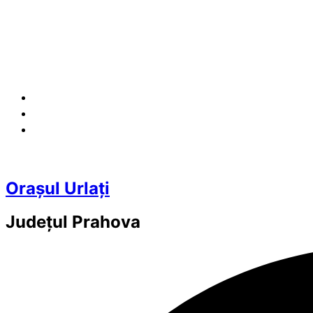
Orașul Urlați
Județul
Prahova