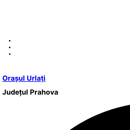
Orașul Urlați
Județul
Prahova