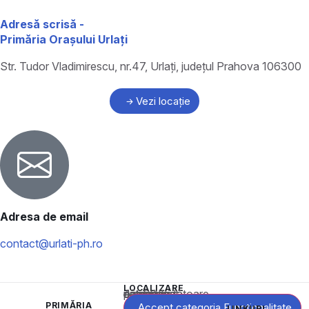
Adresă scrisă -
Primăria Orașului Urlați
Str. Tudor Vladimirescu, nr.47, Urlați, județul Prahova 106300
Vezi locație
Adresa de email
contact@urlati-ph.ro
LOCALIZARE
Acest conținut este blocat până când acceptați categoria corespunzătoare de cookie-uri.
PRIMĂRIA
Accept categoria Funcționalitate
LINKURI