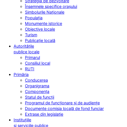
Strategia de dezvoltare
Însemnele specifice orașului
Simbolurile Naționale
Populația
Monumente istorice
Obiective locale
Turism
Publicație locală
Autoritățile
publice locale
Primarul
Consiliul local
RUTI
Primăria
Conducerea
Organigrama
Componența
Statul de funcții
Programul de funcționare și de audiențe
Documente comisia locală de fond funciar
Extrase din legislație
Instituțiile
și serviciile publice