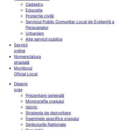
Cadastru
Educația
Protecție civilă
Serviciul Public Comunitar Local de Evidență a
Persoanelor
Urbanism
Alte servicii publice
Servicii
online
Nomenclatura
stradală
Monitorul
Oficial Local
Despre
oraș
Prezentare generală
Monografia orașului
Istoric
Strategia de dezvoltare
Însemnele specifice orașului
Simbolurile Naționale