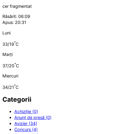
cer fragmentat
Răsărit: 06:09
Apus: 20:31
Luni
°
33/19
C
Marți
°
37/20
C
Miercuri
°
34/21
C
Categorii
Achiziție (0)
Anunț de presă (0)
Avizier (34)
Concurs (4)