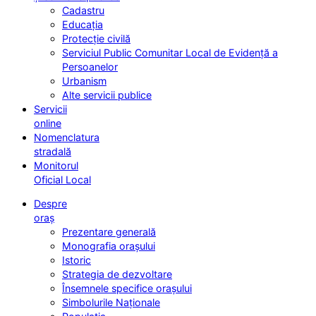
Cadastru
Educația
Protecție civilă
Serviciul Public Comunitar Local de Evidență a
Persoanelor
Urbanism
Alte servicii publice
Servicii
online
Nomenclatura
stradală
Monitorul
Oficial Local
Despre
oraș
Prezentare generală
Monografia orașului
Istoric
Strategia de dezvoltare
Însemnele specifice orașului
Simbolurile Naționale