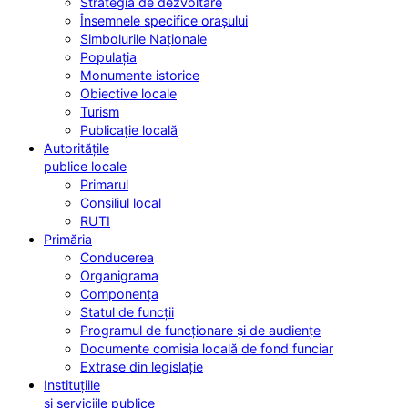
Strategia de dezvoltare
Însemnele specifice orașului
Simbolurile Naționale
Populația
Monumente istorice
Obiective locale
Turism
Publicație locală
Autoritățile
publice locale
Primarul
Consiliul local
RUTI
Primăria
Conducerea
Organigrama
Componența
Statul de funcții
Programul de funcționare și de audiențe
Documente comisia locală de fond funciar
Extrase din legislație
Instituțiile
și serviciile publice