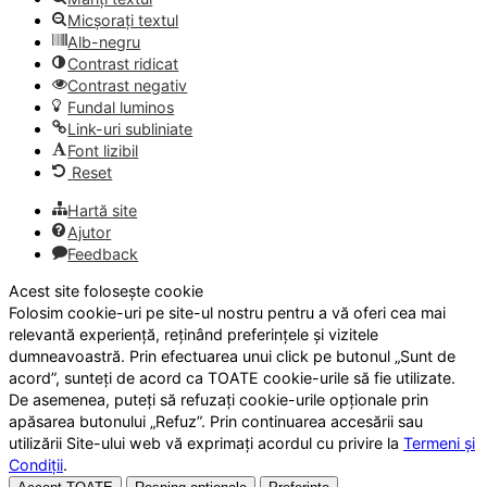
Micșorați textul
Alb-negru
Contrast ridicat
Contrast negativ
Fundal luminos
Link-uri subliniate
Font lizibil
Reset
Hartă site
Ajutor
Feedback
Acest site folosește cookie
Folosim cookie-uri pe site-ul nostru pentru a vă oferi cea mai
relevantă experiență, reținând preferințele și vizitele
dumneavoastră. Prin efectuarea unui click pe butonul „Sunt de
acord”, sunteți de acord ca TOATE cookie-urile să fie utilizate.
De asemenea, puteți să refuzați cookie-urile opționale prin
apăsarea butonului „Refuz”. Prin continuarea accesării sau
utilizării Site-ului web vă exprimați acordul cu privire la
Termeni și
Condiții
.