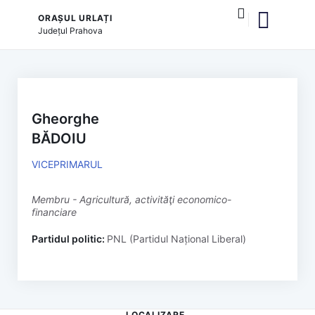
ORAȘUL URLAȚI
Județul
Prahova
și serviciile publice
Gheorghe
BĂDOIU
VICEPRIMARUL
membru - Agricultură, activităţi economico-
financiare
Partidul politic:
PNL (Partidul Național Liberal)
LOCALIZARE