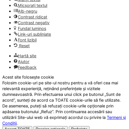
Micșorați textul
Alb-negru
Contrast ridicat
Contrast negativ
Fundal luminos
Link-uri subliniate
Font lizibil
Reset
Hartă site
Ajutor
Feedback
Acest site folosește cookie
Folosim cookie-uri pe site-ul nostru pentru a vă oferi cea mai
relevantă experiență, reținând preferințele și vizitele
dumneavoastră. Prin efectuarea unui click pe butonul „Sunt de
acord”, sunteți de acord ca TOATE cookie-urile să fie utilizate.
De asemenea, puteți să refuzați cookie-urile opționale prin
apăsarea butonului „Refuz”. Prin continuarea accesării sau
utilizării Site-ului web vă exprimați acordul cu privire la
Termeni și
Condiții
.