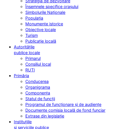
Strategia de dezvoltare
Însemnele specifice orașului
Simbolurile Naționale
Populația
Monumente istorice
Obiective locale
Turism
Publicație locală
Autoritățile
publice locale
Primarul
Consiliul local
RUTI
Primăria
Conducerea
Organigrama
Componența
Statul de funcții
Programul de funcționare și de audiențe
Documente comisia locală de fond funciar
Extrase din legislație
Instituțiile
și serviciile publice