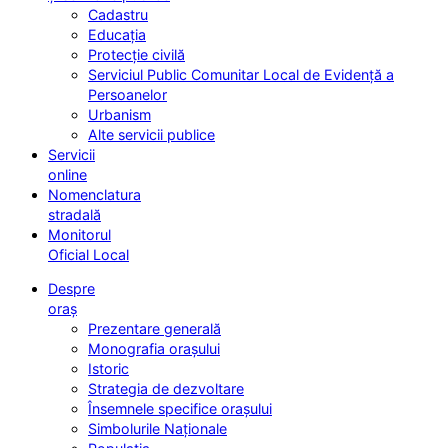
Cadastru
Educația
Protecție civilă
Serviciul Public Comunitar Local de Evidență a
Persoanelor
Urbanism
Alte servicii publice
Servicii
online
Nomenclatura
stradală
Monitorul
Oficial Local
Despre
oraș
Prezentare generală
Monografia orașului
Istoric
Strategia de dezvoltare
Însemnele specifice orașului
Simbolurile Naționale