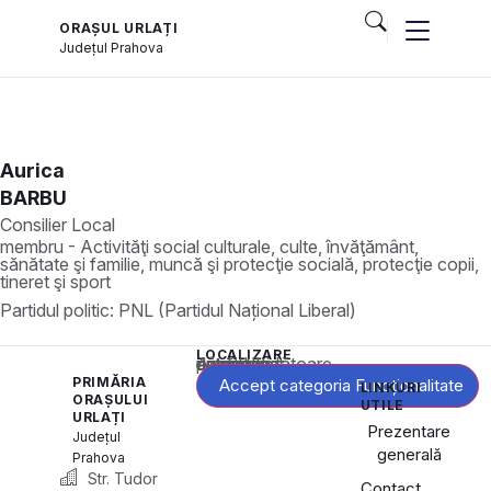
ORAȘUL URLAȚI
Județul
Prahova
Aurica
BARBU
Consilier Local
membru - Activităţi social culturale, culte, învăţământ,
sănătate şi familie, muncă şi protecţie socială, protecţie copii,
tineret şi sport
Partidul politic:
PNL (Partidul Național Liberal)
LOCALIZARE
Acest conținut este blocat până când acceptați categoria corespunzătoare de cookie-uri.
PRIMĂRIA
Accept categoria Funcționalitate
LINKURI
ORAȘULUI
UTILE
URLAȚI
Prezentare
Județul
generală
Prahova
Str. Tudor
Contact