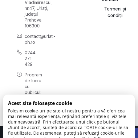
Vladimirescu,
nr.47, Urlați,
Termeni și
județul
condiții
Prahova
106300
contact@urlati-
ph.ro
0244
271
429
Program
de lucru
cu
publicul:
luni -
Acest site folosește cookie
vineri
08:00 -
Folosim cookie-uri pe site-ul nostru pentru a vă oferi cea
16:30
mai relevantă experiență, reținând preferințele și vizitele
dumneavoastră. Prin efectuarea unui click pe butonul
„Sunt de acord”, sunteți de acord ca TOATE cookie-urile să
Open 
fie utilizate. De asemenea, puteți să refuzați cookie-urile
Concept realizat de
Big Media Relații Publice SRL