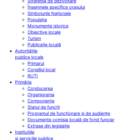
Strategia de dezvoltare
Însemnele specifice orașului
Simbolurile Naționale
Populația
Monumente istorice
Obiective locale
Turism
Publicație locală
Autoritățile
publice locale
Primarul
Consiliul local
RUTI
Primăria
Conducerea
Organigrama
Componența
Statul de funcții
Programul de funcționare și de audiențe
Documente comisia locală de fond funciar
Extrase din legislație
Instituțiile
și serviciile publice