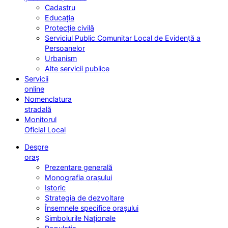
Cadastru
Educația
Protecție civilă
Serviciul Public Comunitar Local de Evidență a
Persoanelor
Urbanism
Alte servicii publice
Servicii
online
Nomenclatura
stradală
Monitorul
Oficial Local
Despre
oraș
Prezentare generală
Monografia orașului
Istoric
Strategia de dezvoltare
Însemnele specifice orașului
Simbolurile Naționale