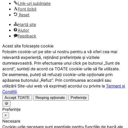
Link-uri subliniate
Font lizibil
Reset
Hartă site
Ajutor
Feedback
Acest site folosește cookie
Folosim cookie-uri pe site-ul nostru pentru a vă oferi cea mai
relevantă experiență, reținând preferințele și vizitele
dumneavoastră. Prin efectuarea unui click pe butonul „Sunt de
acord”, sunteți de acord ca TOATE cookie-urile să fie utilizate.
De asemenea, puteți să refuzați cookie-urile opționale prin
apăsarea butonului „Refuz”. Prin continuarea accesării sau
utilizării Site-ului web vă exprimați acordul cu privire la
Termeni și
Condiții
.
Accept TOATE
Resping opționale
Preferințe
🍪
Preferințe
×
Necesare
Cookie-urile necesare sunt esențiale pentru funcțiile de bază ale