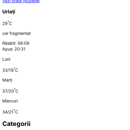
Vezi toate noutățile
Urlați
°
29
C
cer fragmentat
Răsărit: 06:09
Apus: 20:31
Luni
°
33/19
C
Marți
°
37/20
C
Miercuri
°
34/21
C
Categorii