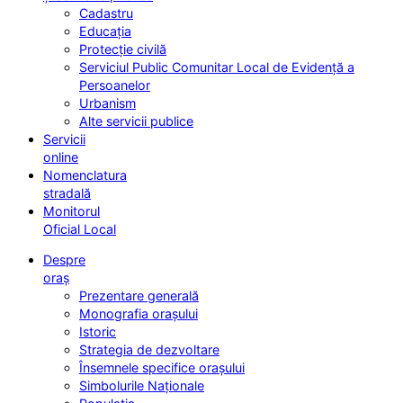
Cadastru
Educația
Protecție civilă
Serviciul Public Comunitar Local de Evidență a
Persoanelor
Urbanism
Alte servicii publice
Servicii
online
Nomenclatura
stradală
Monitorul
Oficial Local
Despre
oraș
Prezentare generală
Monografia orașului
Istoric
Strategia de dezvoltare
Însemnele specifice orașului
Simbolurile Naționale