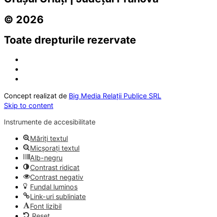
© 2026
Toate drepturile rezervate
Concept realizat de
Big Media Relații Publice SRL
Skip to content
Instrumente de accesibilitate
Măriți textul
Micșorați textul
Alb-negru
Contrast ridicat
Contrast negativ
Fundal luminos
Link-uri subliniate
Font lizibil
Reset