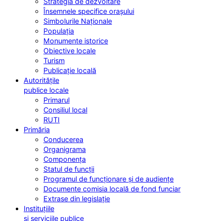
Strategia de dezvoltare
Însemnele specifice orașului
Simbolurile Naționale
Populația
Monumente istorice
Obiective locale
Turism
Publicație locală
Autoritățile
publice locale
Primarul
Consiliul local
RUTI
Primăria
Conducerea
Organigrama
Componența
Statul de funcții
Programul de funcționare și de audiențe
Documente comisia locală de fond funciar
Extrase din legislație
Instituțiile
și serviciile publice