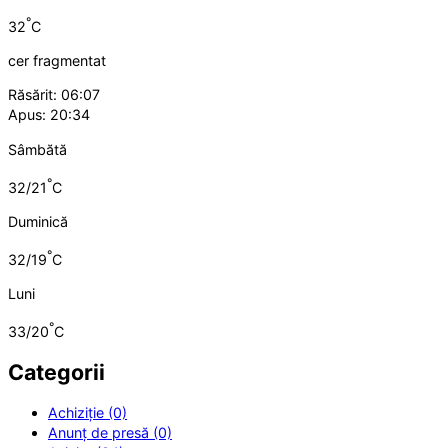
°
32
C
cer fragmentat
Răsărit: 06:07
Apus: 20:34
Sâmbătă
°
32/21
C
Duminică
°
32/19
C
Luni
°
33/20
C
Categorii
Achiziție (0)
Anunț de presă (0)