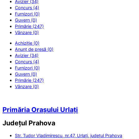
Avizier (34)
Concurs (4)
Furnizori (0)
Guvern (0)
Primărie (247)
Vânzare (0)
Achiziție (0)
Anunț de presă (0)
Avizier (34)
Concurs (4)
Furnizori (0)
Guvern (0)
Primărie (247)
Vânzare (0)
Primăria Orașului Urlați
Județul
Prahova
Str. Tudor Vladimirescu, nr.47, Urlați, județul Prahova