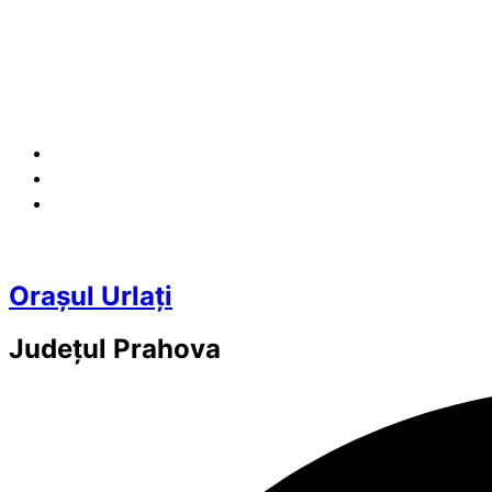
Orașul Urlați
Județul
Prahova