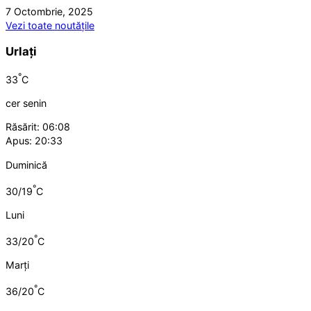
7 Octombrie, 2025
Vezi toate noutățile
Urlați
°
33
C
cer senin
Răsărit: 06:08
Apus: 20:33
Duminică
°
30/19
C
Luni
°
33/20
C
Marți
°
36/20
C