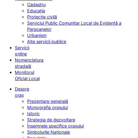
Cadastru
Educația
Protecție civilă
Serviciul Public Comunitar Local de Evidență a
Persoanelor
Urbanism
Alte servicii publice
Servicii
online
Nomenclatura
stradală
Monitorul
Oficial Local
Despre
oraș
Prezentare generală
Monografia orașului
Istoric
Strategia de dezvoltare
Însemnele specifice orașului
Simbolurile Naționale