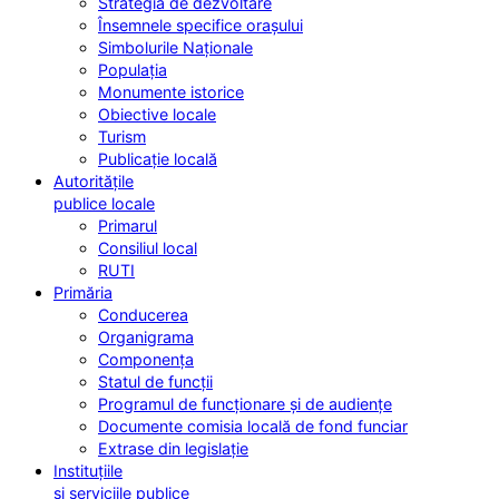
Strategia de dezvoltare
Însemnele specifice orașului
Simbolurile Naționale
Populația
Monumente istorice
Obiective locale
Turism
Publicație locală
Autoritățile
publice locale
Primarul
Consiliul local
RUTI
Primăria
Conducerea
Organigrama
Componența
Statul de funcții
Programul de funcționare și de audiențe
Documente comisia locală de fond funciar
Extrase din legislație
Instituțiile
și serviciile publice