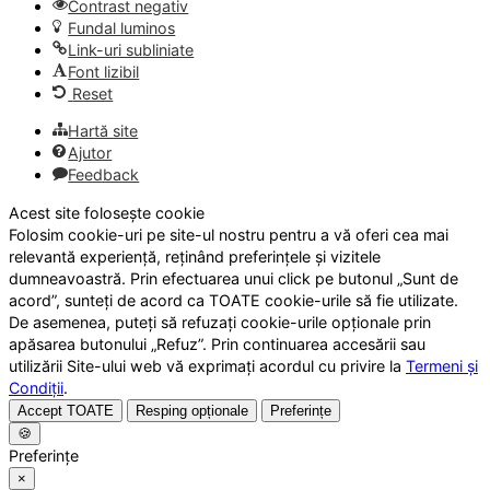
Contrast negativ
Fundal luminos
Link-uri subliniate
Font lizibil
Reset
Hartă site
Ajutor
Feedback
Acest site folosește cookie
Folosim cookie-uri pe site-ul nostru pentru a vă oferi cea mai
relevantă experiență, reținând preferințele și vizitele
dumneavoastră. Prin efectuarea unui click pe butonul „Sunt de
acord”, sunteți de acord ca TOATE cookie-urile să fie utilizate.
De asemenea, puteți să refuzați cookie-urile opționale prin
apăsarea butonului „Refuz”. Prin continuarea accesării sau
utilizării Site-ului web vă exprimați acordul cu privire la
Termeni și
Condiții
.
Accept TOATE
Resping opționale
Preferințe
🍪
Preferințe
×