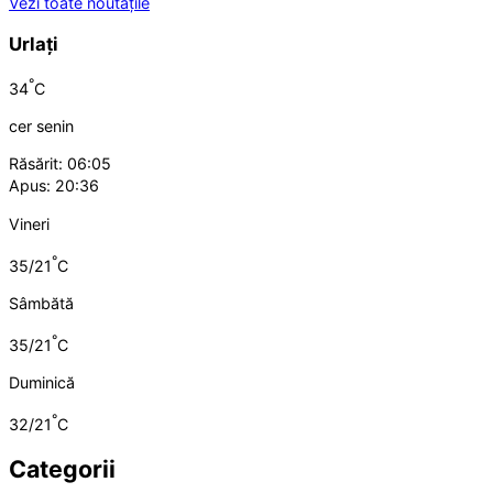
Vezi toate noutățile
Urlați
°
34
C
cer senin
Răsărit: 06:05
Apus: 20:36
Vineri
°
35/21
C
Sâmbătă
°
35/21
C
Duminică
°
32/21
C
Categorii