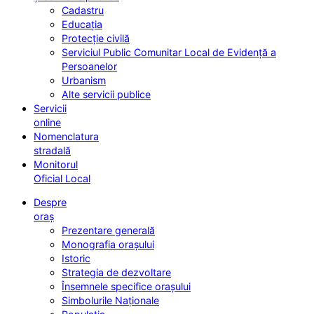
Cadastru
Educația
Protecție civilă
Serviciul Public Comunitar Local de Evidență a
Persoanelor
Urbanism
Alte servicii publice
Servicii
online
Nomenclatura
stradală
Monitorul
Oficial Local
Despre
oraș
Prezentare generală
Monografia orașului
Istoric
Strategia de dezvoltare
Însemnele specifice orașului
Simbolurile Naționale