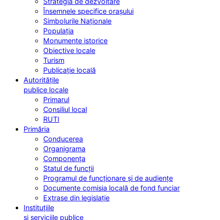
Strategia de dezvoltare
Însemnele specifice orașului
Simbolurile Naționale
Populația
Monumente istorice
Obiective locale
Turism
Publicație locală
Autoritățile
publice locale
Primarul
Consiliul local
RUTI
Primăria
Conducerea
Organigrama
Componența
Statul de funcții
Programul de funcționare și de audiențe
Documente comisia locală de fond funciar
Extrase din legislație
Instituțiile
și serviciile publice