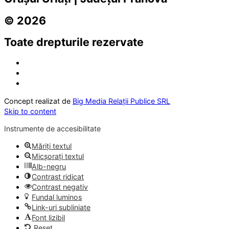
© 2026
Toate drepturile rezervate
Concept realizat de
Big Media Relații Publice SRL
Skip to content
Instrumente de accesibilitate
Măriți textul
Micșorați textul
Alb-negru
Contrast ridicat
Contrast negativ
Fundal luminos
Link-uri subliniate
Font lizibil
Reset