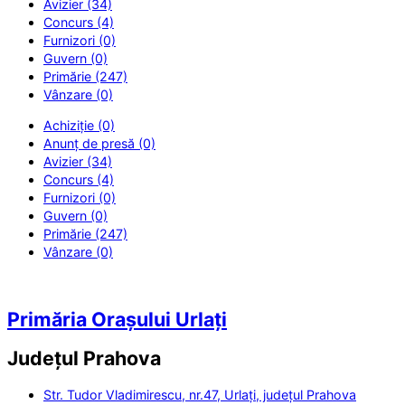
Avizier (34)
Concurs (4)
Furnizori (0)
Guvern (0)
Primărie (247)
Vânzare (0)
Achiziție (0)
Anunț de presă (0)
Avizier (34)
Concurs (4)
Furnizori (0)
Guvern (0)
Primărie (247)
Vânzare (0)
Primăria Orașului Urlați
Județul
Prahova
Str. Tudor Vladimirescu, nr.47, Urlați, județul Prahova