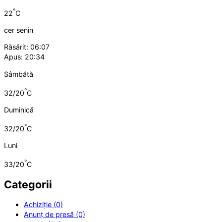
°
22
C
cer senin
Răsărit: 06:07
Apus: 20:34
Sâmbătă
°
32/20
C
Duminică
°
32/20
C
Luni
°
33/20
C
Categorii
Achiziție (0)
Anunț de presă (0)