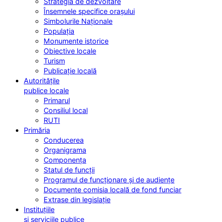
Strategia de dezvoltare
Însemnele specifice orașului
Simbolurile Naționale
Populația
Monumente istorice
Obiective locale
Turism
Publicație locală
Autoritățile
publice locale
Primarul
Consiliul local
RUTI
Primăria
Conducerea
Organigrama
Componența
Statul de funcții
Programul de funcționare și de audiențe
Documente comisia locală de fond funciar
Extrase din legislație
Instituțiile
și serviciile publice