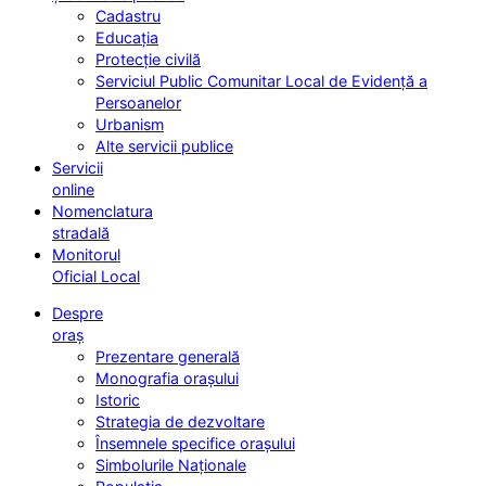
Cadastru
Educația
Protecție civilă
Serviciul Public Comunitar Local de Evidență a
Persoanelor
Urbanism
Alte servicii publice
Servicii
online
Nomenclatura
stradală
Monitorul
Oficial Local
Despre
oraș
Prezentare generală
Monografia orașului
Istoric
Strategia de dezvoltare
Însemnele specifice orașului
Simbolurile Naționale