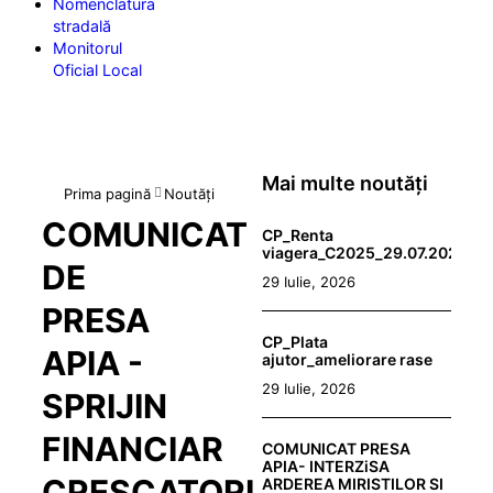
Nomenclatura
stradală
Monitorul
Oficial Local
Mai multe noutăți
Prima pagină
Noutăți
COMUNICAT
CP_Renta
viagera_C2025_29.07.2026
DE
29 Iulie, 2026
PRESA
CP_Plata
APIA -
ajutor_ameliorare rase
29 Iulie, 2026
SPRIJIN
FINANCIAR
COMUNICAT PRESA
APIA- INTERZiSA
CRESCATORI
ARDEREA MIRISTILOR SI