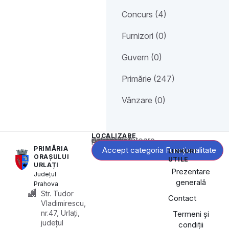
Concurs (4)
Furnizori (0)
Guvern (0)
Primărie (247)
Vânzare (0)
LOCALIZARE
Acest conținut este blocat până când acceptați categoria corespunzătoare de cookie-uri.
PRIMĂRIA
Accept categoria Funcționalitate
LINKURI
ORAȘULUI
UTILE
URLAȚI
Prezentare
Județul
generală
Prahova
Str. Tudor
Contact
Vladimirescu,
nr.47, Urlați,
Termeni și
județul
condiții