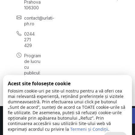
Prahova
106300
contact@urlati-
ph.ro
0244
271
429
Program
de lucru
cu
publicul:
luni -
Acest site folosește cookie
vineri
08:00 -
Folosim cookie-uri pe site-ul nostru pentru a vă oferi cea
16:30
mai relevantă experiență, reținând preferințele și vizitele
dumneavoastră. Prin efectuarea unui click pe butonul
„Sunt de acord”, sunteți de acord ca TOATE cookie-urile să
Open 
fie utilizate. De asemenea, puteți să refuzați cookie-urile
Concept realizat de
Big Media Relații Publice SRL
opționale prin apăsarea butonului „Refuz”. Prin
continuarea accesării sau utilizării Site-ului web vă
Orașul Urlați |
©
Toate
exprimați acordul cu privire la
Termeni și Condiții
.
Județul
2026
drepturile