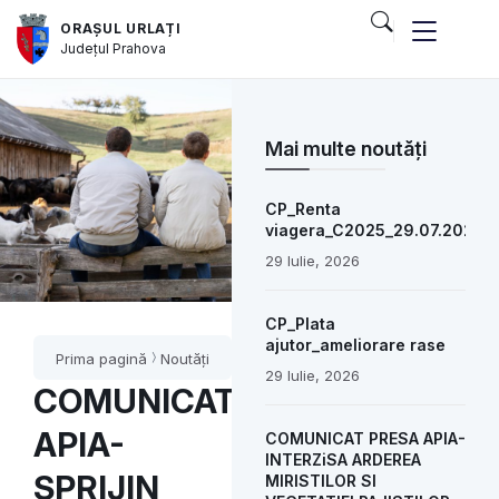
ORAȘUL URLAȚI
Județul
Prahova
Mai multe noutăți
CP_Renta
viagera_C2025_29.07.2026
29 Iulie, 2026
CP_Plata
ajutor_ameliorare rase
Prima pagină
Noutăți
29 Iulie, 2026
COMUNICAT
APIA-
COMUNICAT PRESA APIA-
INTERZiSA ARDEREA
SPRIJIN
MIRISTILOR SI