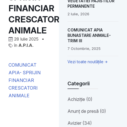
VEGETATIEI PAJISTILOR
FINANCIAR
PERMANENTE
2 Iulie, 2026
CRESCATORI
ANIMALE
COMUNICAT APIA
BUNASTARE ANMALE-
28 Iulie 2025
TRIM III
în
A.P.I.A.
7 Octombrie, 2025
Vezi toate noutățile
COMUNICAT
APIA- SPRIJIN
FINANCIAR
Categorii
CRESCATORI
ANIMALE
Achiziție (0)
Anunț de presă (0)
Avizier (34)