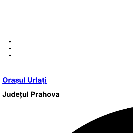
Orașul Urlați
Județul
Prahova