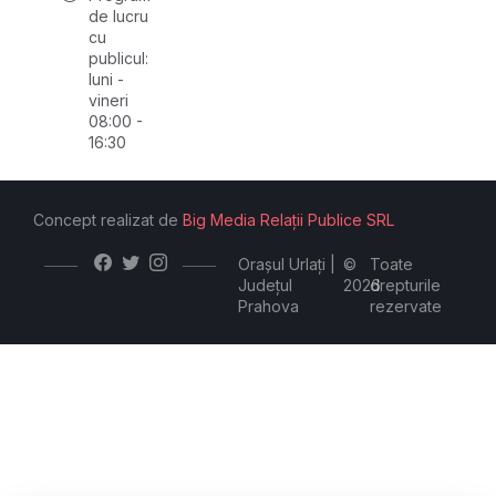
de lucru
cu
publicul:
luni -
vineri
08:00 -
16:30
Concept realizat de
Big Media Relații Publice SRL
Orașul Urlați |
©
Toate
Județul
2026
drepturile
Prahova
rezervate