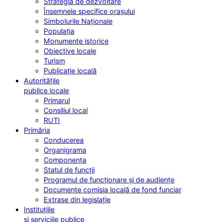
Strategia de dezvoltare
Însemnele specifice orașului
Simbolurile Naționale
Populația
Monumente istorice
Obiective locale
Turism
Publicație locală
Autoritățile
publice locale
Primarul
Consiliul local
RUTI
Primăria
Conducerea
Organigrama
Componența
Statul de funcții
Programul de funcționare și de audiențe
Documente comisia locală de fond funciar
Extrase din legislație
Instituțiile
și serviciile publice