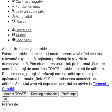
Contrast negativ
Fundal luminos
Link-uri subliniate
Font lizibil
Reset
Hartă site
Ajutor
Feedback
Acest site folosește cookie
Folosim cookie-uri pe site-ul nostru pentru a vă oferi cea mai
relevantă experiență, reținând preferințele și vizitele
dumneavoastră. Prin efectuarea unui click pe butonul „Sunt de
acord”, sunteți de acord ca TOATE cookie-urile să fie utilizate.
De asemenea, puteți să refuzați cookie-urile opționale prin
apăsarea butonului „Refuz”. Prin continuarea accesării sau
utilizării Site-ului web vă exprimați acordul cu privire la
Termeni și
Condiții
.
Accept TOATE
Resping opționale
Preferințe
🍪
Preferințe
×