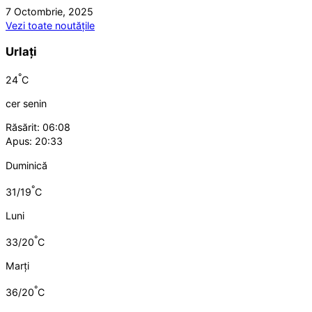
7 Octombrie, 2025
Vezi toate noutățile
Urlați
°
24
C
cer senin
Răsărit: 06:08
Apus: 20:33
Duminică
°
31/19
C
Luni
°
33/20
C
Marți
°
36/20
C