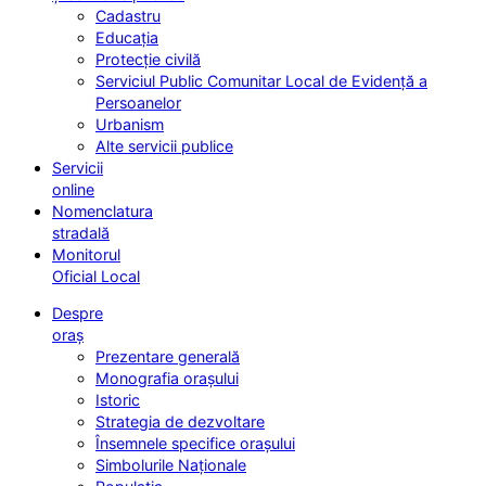
Cadastru
Educația
Protecție civilă
Serviciul Public Comunitar Local de Evidență a
Persoanelor
Urbanism
Alte servicii publice
Servicii
online
Nomenclatura
stradală
Monitorul
Oficial Local
Despre
oraș
Prezentare generală
Monografia orașului
Istoric
Strategia de dezvoltare
Însemnele specifice orașului
Simbolurile Naționale