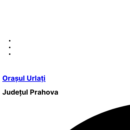
Orașul Urlați
Județul
Prahova