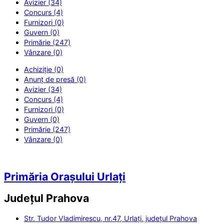
Avizier (34)
Concurs (4)
Furnizori (0)
Guvern (0)
Primărie (247)
Vânzare (0)
Achiziție (0)
Anunț de presă (0)
Avizier (34)
Concurs (4)
Furnizori (0)
Guvern (0)
Primărie (247)
Vânzare (0)
Primăria Orașului Urlați
Județul
Prahova
Str. Tudor Vladimirescu, nr.47, Urlați, județul Prahova