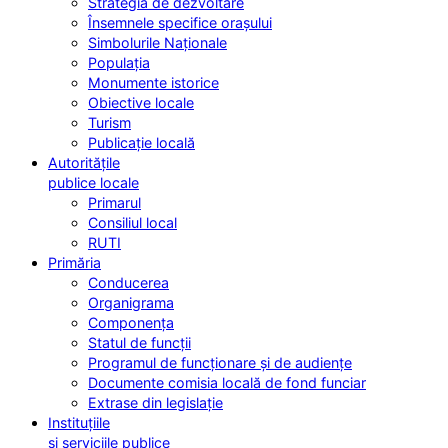
Strategia de dezvoltare
Însemnele specifice orașului
Simbolurile Naționale
Populația
Monumente istorice
Obiective locale
Turism
Publicație locală
Autoritățile
publice locale
Primarul
Consiliul local
RUTI
Primăria
Conducerea
Organigrama
Componența
Statul de funcții
Programul de funcționare și de audiențe
Documente comisia locală de fond funciar
Extrase din legislație
Instituțiile
și serviciile publice