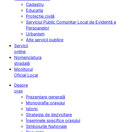
Cadastru
Educația
Protecție civilă
Serviciul Public Comunitar Local de Evidență a
Persoanelor
Urbanism
Alte servicii publice
Servicii
online
Nomenclatura
stradală
Monitorul
Oficial Local
Despre
oraș
Prezentare generală
Monografia orașului
Istoric
Strategia de dezvoltare
Însemnele specifice orașului
Simbolurile Naționale