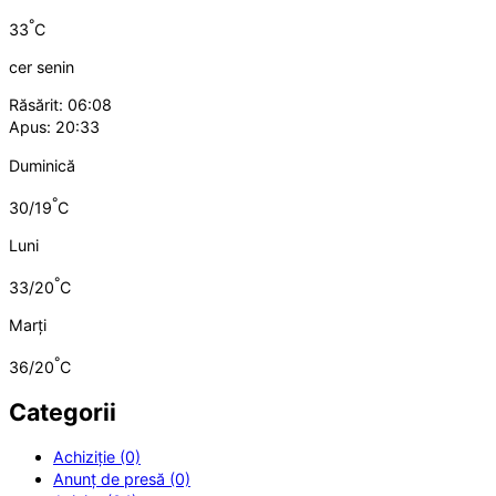
°
33
C
cer senin
Răsărit: 06:08
Apus: 20:33
Duminică
°
30/19
C
Luni
°
33/20
C
Marți
°
36/20
C
Categorii
Achiziție (0)
Anunț de presă (0)