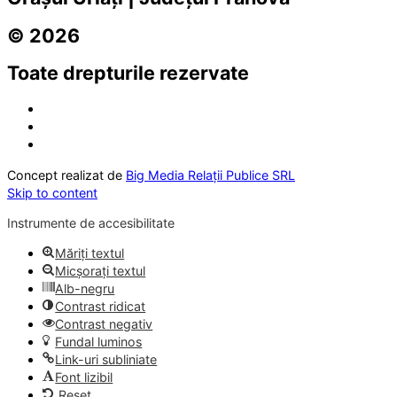
© 2026
Toate drepturile rezervate
Concept realizat de
Big Media Relații Publice SRL
Skip to content
Instrumente de accesibilitate
Măriți textul
Micșorați textul
Alb-negru
Contrast ridicat
Contrast negativ
Fundal luminos
Link-uri subliniate
Font lizibil
Reset