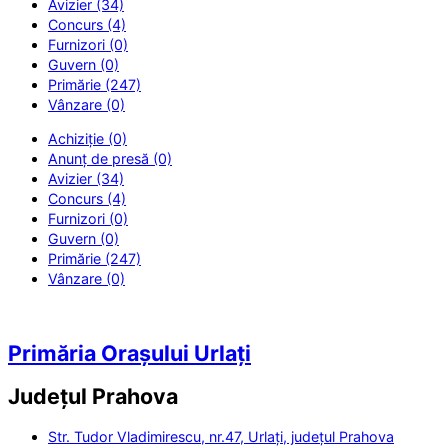
Avizier (34)
Concurs (4)
Furnizori (0)
Guvern (0)
Primărie (247)
Vânzare (0)
Achiziție (0)
Anunț de presă (0)
Avizier (34)
Concurs (4)
Furnizori (0)
Guvern (0)
Primărie (247)
Vânzare (0)
Primăria Orașului Urlați
Județul
Prahova
Str. Tudor Vladimirescu, nr.47, Urlați, județul Prahova