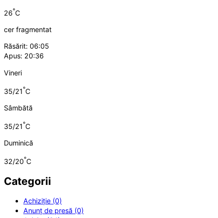
°
26
C
cer fragmentat
Răsărit: 06:05
Apus: 20:36
Vineri
°
35/21
C
Sâmbătă
°
35/21
C
Duminică
°
32/20
C
Categorii
Achiziție (0)
Anunț de presă (0)