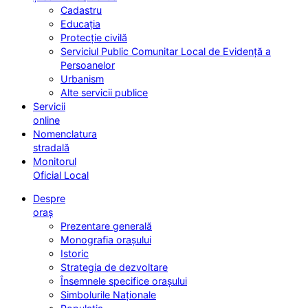
Cadastru
Educația
Protecție civilă
Serviciul Public Comunitar Local de Evidență a
Persoanelor
Urbanism
Alte servicii publice
Servicii
online
Nomenclatura
stradală
Monitorul
Oficial Local
Despre
oraș
Prezentare generală
Monografia orașului
Istoric
Strategia de dezvoltare
Însemnele specifice orașului
Simbolurile Naționale