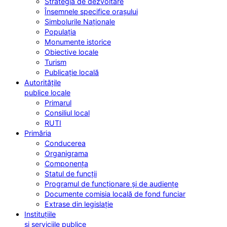
Strategia de dezvoltare
Însemnele specifice orașului
Simbolurile Naționale
Populația
Monumente istorice
Obiective locale
Turism
Publicație locală
Autoritățile
publice locale
Primarul
Consiliul local
RUTI
Primăria
Conducerea
Organigrama
Componența
Statul de funcții
Programul de funcționare și de audiențe
Documente comisia locală de fond funciar
Extrase din legislație
Instituțiile
și serviciile publice