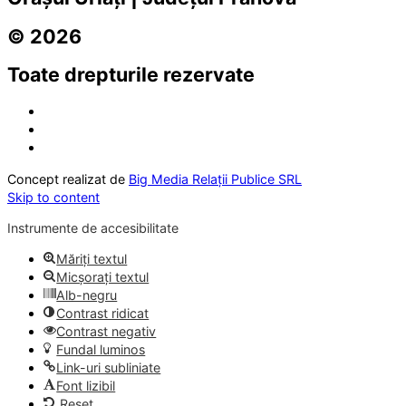
© 2026
Toate drepturile rezervate
Concept realizat de
Big Media Relații Publice SRL
Skip to content
Instrumente de accesibilitate
Măriți textul
Micșorați textul
Alb-negru
Contrast ridicat
Contrast negativ
Fundal luminos
Link-uri subliniate
Font lizibil
Reset