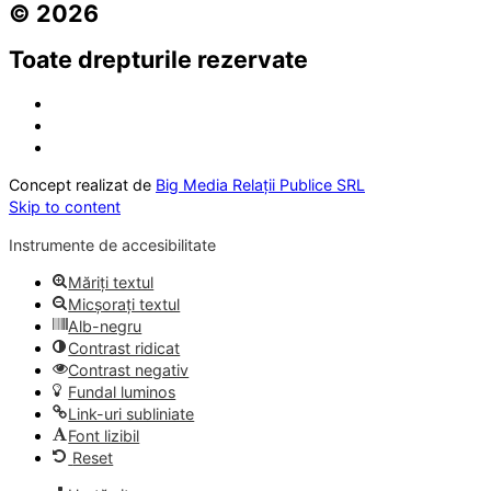
© 2026
Toate drepturile rezervate
Concept realizat de
Big Media Relații Publice SRL
Skip to content
Instrumente de accesibilitate
Măriți textul
Micșorați textul
Alb-negru
Contrast ridicat
Contrast negativ
Fundal luminos
Link-uri subliniate
Font lizibil
Reset