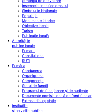
Strategia de dezvoltare
Însemnele specifice orașului
Simbolurile Naționale
Populația
Monumente istorice
Obiective locale
Turism
Publicație locală
Autoritățile
publice locale
Primarul
Consiliul local
RUTI
Primăria
Conducerea
Organigrama
Componența
Statul de funcții
Programul de funcționare și de audiențe
Documente comisia locală de fond funciar
Extrase din legislație
Instituțiile
și serviciile publice