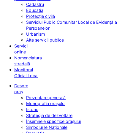
Cadastru
Educația
Protecție civilă
Serviciul Public Comunitar Local de Evidență a
Persoanelor
Urbanism
Alte servicii publice
Servicii
online
Nomenclatura
stradală
Monitorul
Oficial Local
Despre
oraș
Prezentare generală
Monografia orașului
Istoric
Strategia de dezvoltare
Însemnele specifice orașului
Simbolurile Naționale