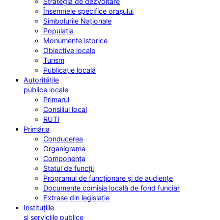
Strategia de dezvoltare
Însemnele specifice orașului
Simbolurile Naționale
Populația
Monumente istorice
Obiective locale
Turism
Publicație locală
Autoritățile
publice locale
Primarul
Consiliul local
RUTI
Primăria
Conducerea
Organigrama
Componența
Statul de funcții
Programul de funcționare și de audiențe
Documente comisia locală de fond funciar
Extrase din legislație
Instituțiile
și serviciile publice