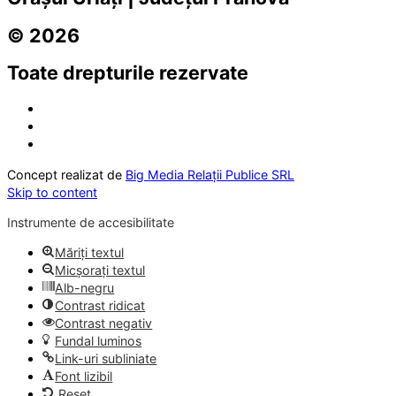
© 2026
Toate drepturile rezervate
Concept realizat de
Big Media Relații Publice SRL
Skip to content
Instrumente de accesibilitate
Măriți textul
Micșorați textul
Alb-negru
Contrast ridicat
Contrast negativ
Fundal luminos
Link-uri subliniate
Font lizibil
Reset