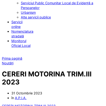
Serviciul Public Comunitar Local de Evidență a
Persoanelor
Urbanism
Alte servicii publice
Servicii
online
Nomenclatura
stradală
Monitorul
Oficial Local
Prima pagină
Noutăți
CERERI MOTORINA TRIM.III
2023
31 Octombrie 2023
în
A.P.I.A.
CERERI MOTORINA TRIM.III 2023