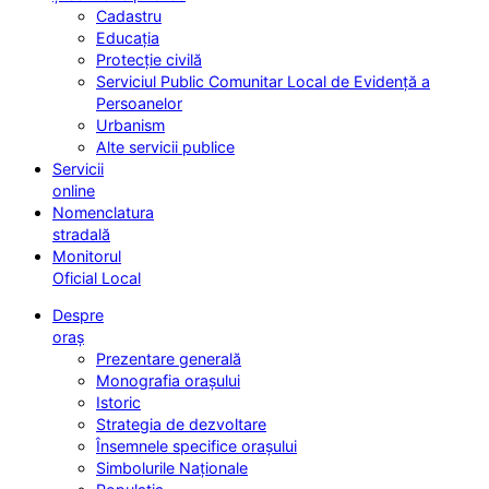
Cadastru
Educația
Protecție civilă
Serviciul Public Comunitar Local de Evidență a
Persoanelor
Urbanism
Alte servicii publice
Servicii
online
Nomenclatura
stradală
Monitorul
Oficial Local
Despre
oraș
Prezentare generală
Monografia orașului
Istoric
Strategia de dezvoltare
Însemnele specifice orașului
Simbolurile Naționale