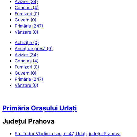
Avizier (34)
Concurs (4)
Furnizori (0)
Guvern (0)
Primărie (247)
Vânzare (0)
Achiziție (0)
Anunț de presă (0)
Avizier (34)
Concurs (4)
Furnizori (0)
Guvern (0)
Primărie (247)
Vânzare (0)
Primăria Orașului Urlați
Județul
Prahova
Str. Tudor Vladimirescu, nr.47, Urlați, județul Prahova