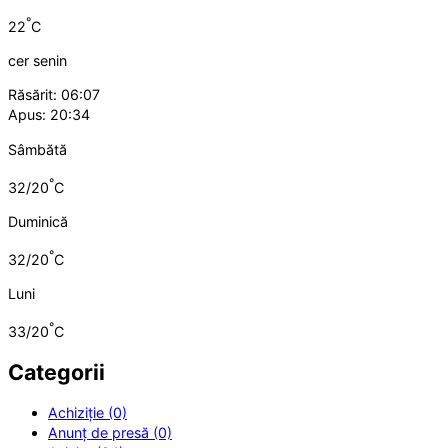
°
22
C
cer senin
Răsărit: 06:07
Apus: 20:34
Sâmbătă
°
32/20
C
Duminică
°
32/20
C
Luni
°
33/20
C
Categorii
Achiziție (0)
Anunț de presă (0)