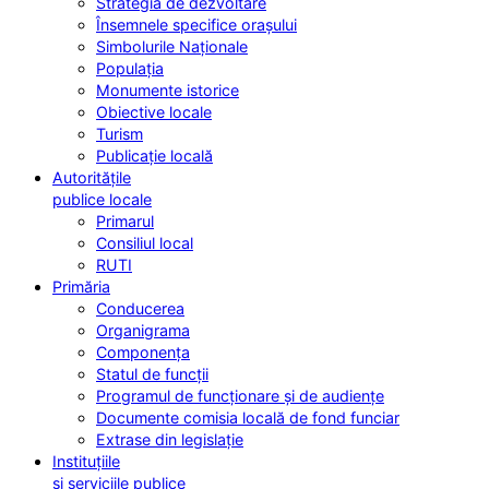
Strategia de dezvoltare
Însemnele specifice orașului
Simbolurile Naționale
Populația
Monumente istorice
Obiective locale
Turism
Publicație locală
Autoritățile
publice locale
Primarul
Consiliul local
RUTI
Primăria
Conducerea
Organigrama
Componența
Statul de funcții
Programul de funcționare și de audiențe
Documente comisia locală de fond funciar
Extrase din legislație
Instituțiile
și serviciile publice