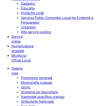
Cadastru
Educația
Protecție civilă
Serviciul Public Comunitar Local de Evidență a
Persoanelor
Urbanism
Alte servicii publice
Servicii
online
Nomenclatura
stradală
Monitorul
Oficial Local
Despre
oraș
Prezentare generală
Monografia orașului
Istoric
Strategia de dezvoltare
Însemnele specifice orașului
Simbolurile Naționale