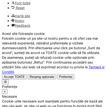
Font lizibil
Reset
Hartă site
Ajutor
Feedback
Acest site folosește cookie
Folosim cookie-uri pe site-ul nostru pentru a vă oferi cea mai
relevantă experiență, reținând preferințele și vizitele
dumneavoastră. Prin efectuarea unui click pe butonul „Sunt de
acord”, sunteți de acord ca TOATE cookie-urile să fie utilizate.
De asemenea, puteți să refuzați cookie-urile opționale prin
apăsarea butonului „Refuz”. Prin continuarea accesării sau
utilizării Site-ului web vă exprimați acordul cu privire la
Termeni și
Condiții
.
Accept TOATE
Resping opționale
Preferințe
🍪
Preferințe
×
Necesare
Cookie-urile necesare sunt esențiale pentru funcțiile de bază ale
site-ului web, iar site-ul web nu va funcționa în modul dorit fără