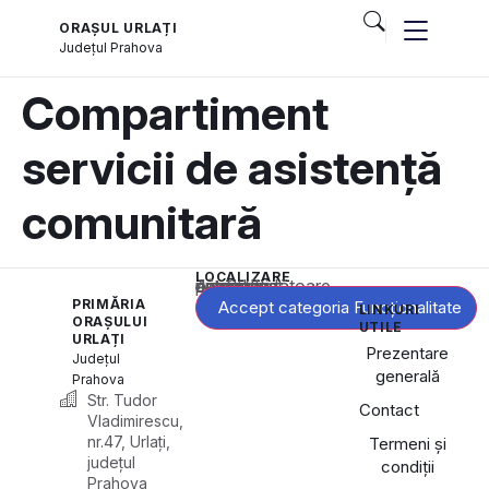
ORAȘUL URLAȚI
Județul
Prahova
Compartiment
servicii de asistență
comunitară
LOCALIZARE
Acest conținut este blocat până când acceptați categoria corespunzătoare de cookie-uri.
PRIMĂRIA
Accept categoria Funcționalitate
LINKURI
ORAȘULUI
UTILE
URLAȚI
Prezentare
Județul
generală
Prahova
Str. Tudor
Contact
Vladimirescu,
nr.47, Urlați,
Termeni și
județul
condiții
Prahova