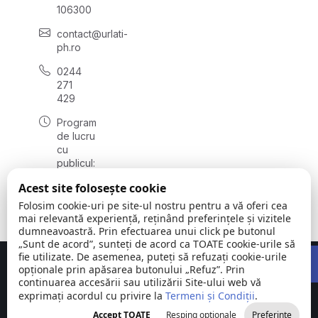
106300
contact@urlati-
ph.ro
0244
271
429
Program
de lucru
cu
publicul:
luni -
Acest site folosește cookie
vineri
08:00 -
Folosim cookie-uri pe site-ul nostru pentru a vă oferi cea
16:30
mai relevantă experiență, reținând preferințele și vizitele
dumneavoastră. Prin efectuarea unui click pe butonul
„Sunt de acord”, sunteți de acord ca TOATE cookie-urile să
Open 
fie utilizate. De asemenea, puteți să refuzați cookie-urile
Concept realizat de
Big Media Relații Publice SRL
opționale prin apăsarea butonului „Refuz”. Prin
continuarea accesării sau utilizării Site-ului web vă
exprimați acordul cu privire la
Orașul Urlați |
Termeni și Condiții
©
Toate
.
Județul
2026
drepturile
Accept TOATE
Resping opționale
Preferințe