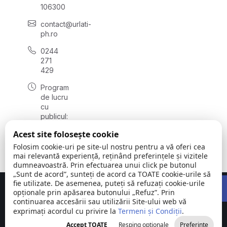
106300
contact@urlati-
ph.ro
0244
271
429
Program
de lucru
cu
publicul:
luni -
Acest site folosește cookie
vineri
08:00 -
Folosim cookie-uri pe site-ul nostru pentru a vă oferi cea
16:30
mai relevantă experiență, reținând preferințele și vizitele
dumneavoastră. Prin efectuarea unui click pe butonul
„Sunt de acord”, sunteți de acord ca TOATE cookie-urile să
Open 
fie utilizate. De asemenea, puteți să refuzați cookie-urile
Concept realizat de
Big Media Relații Publice SRL
opționale prin apăsarea butonului „Refuz”. Prin
continuarea accesării sau utilizării Site-ului web vă
exprimați acordul cu privire la
Orașul Urlați |
Termeni și Condiții
©
Toate
.
Județul
2026
drepturile
Accept TOATE
Resping opționale
Preferințe