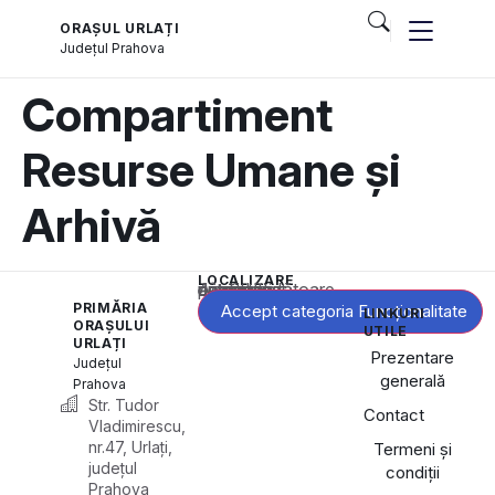
ORAȘUL URLAȚI
Județul
Prahova
Compartiment
Resurse Umane și
Arhivă
LOCALIZARE
Acest conținut este blocat până când acceptați categoria corespunzătoare de cookie-uri.
PRIMĂRIA
Accept categoria Funcționalitate
LINKURI
ORAȘULUI
UTILE
URLAȚI
Prezentare
Județul
generală
Prahova
Str. Tudor
Contact
Vladimirescu,
nr.47, Urlați,
Termeni și
județul
condiții
Prahova