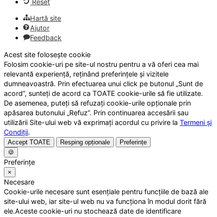
Reset
Hartă site
Ajutor
Feedback
Acest site folosește cookie
Folosim cookie-uri pe site-ul nostru pentru a vă oferi cea mai
relevantă experiență, reținând preferințele și vizitele
dumneavoastră. Prin efectuarea unui click pe butonul „Sunt de
acord”, sunteți de acord ca TOATE cookie-urile să fie utilizate.
De asemenea, puteți să refuzați cookie-urile opționale prin
apăsarea butonului „Refuz”. Prin continuarea accesării sau
utilizării Site-ului web vă exprimați acordul cu privire la
Termeni și
Condiții
.
Accept TOATE
Resping opționale
Preferințe
🍪
Preferințe
×
Necesare
Cookie-urile necesare sunt esențiale pentru funcțiile de bază ale
site-ului web, iar site-ul web nu va funcționa în modul dorit fără
ele.Aceste cookie-uri nu stochează date de identificare