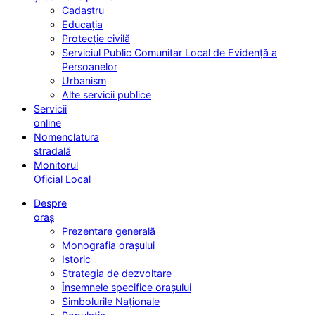
Cadastru
Educația
Protecție civilă
Serviciul Public Comunitar Local de Evidență a
Persoanelor
Urbanism
Alte servicii publice
Servicii
online
Nomenclatura
stradală
Monitorul
Oficial Local
Despre
oraș
Prezentare generală
Monografia orașului
Istoric
Strategia de dezvoltare
Însemnele specifice orașului
Simbolurile Naționale