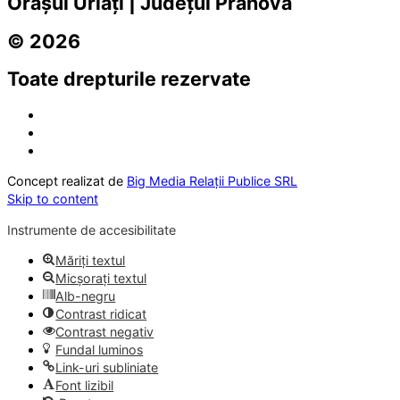
Orașul Urlați | Județul Prahova
© 2026
Toate drepturile rezervate
Concept realizat de
Big Media Relații Publice SRL
Skip to content
Instrumente de accesibilitate
Măriți textul
Micșorați textul
Alb-negru
Contrast ridicat
Contrast negativ
Fundal luminos
Link-uri subliniate
Font lizibil