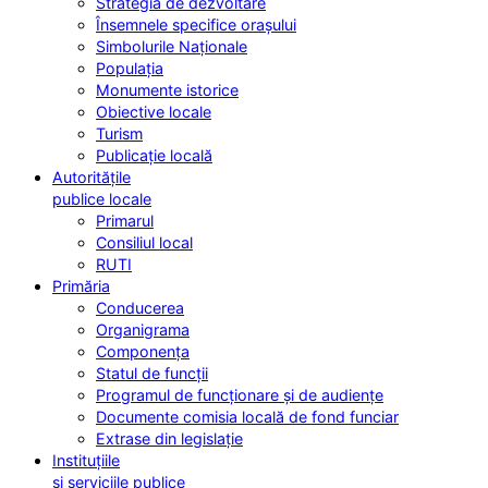
Strategia de dezvoltare
Însemnele specifice orașului
Simbolurile Naționale
Populația
Monumente istorice
Obiective locale
Turism
Publicație locală
Autoritățile
publice locale
Primarul
Consiliul local
RUTI
Primăria
Conducerea
Organigrama
Componența
Statul de funcții
Programul de funcționare și de audiențe
Documente comisia locală de fond funciar
Extrase din legislație
Instituțiile
și serviciile publice