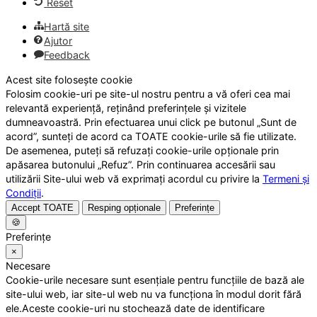
Reset
Hartă site
Ajutor
Feedback
Acest site folosește cookie
Folosim cookie-uri pe site-ul nostru pentru a vă oferi cea mai
relevantă experiență, reținând preferințele și vizitele
dumneavoastră. Prin efectuarea unui click pe butonul „Sunt de
acord”, sunteți de acord ca TOATE cookie-urile să fie utilizate.
De asemenea, puteți să refuzați cookie-urile opționale prin
apăsarea butonului „Refuz”. Prin continuarea accesării sau
utilizării Site-ului web vă exprimați acordul cu privire la
Termeni și
Condiții
.
Accept TOATE
Resping opționale
Preferințe
🍪
Preferințe
×
Necesare
Cookie-urile necesare sunt esențiale pentru funcțiile de bază ale
site-ului web, iar site-ul web nu va funcționa în modul dorit fără
ele.Aceste cookie-uri nu stochează date de identificare