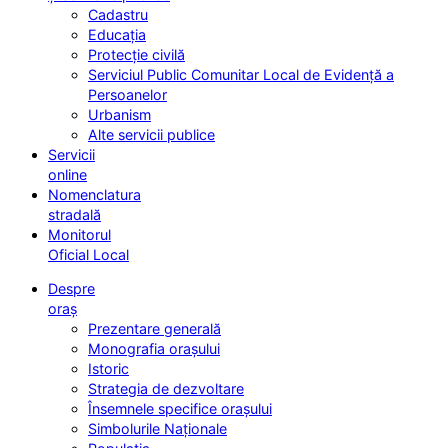
Cadastru
Educația
Protecție civilă
Serviciul Public Comunitar Local de Evidență a
Persoanelor
Urbanism
Alte servicii publice
Servicii
online
Nomenclatura
stradală
Monitorul
Oficial Local
Despre
oraș
Prezentare generală
Monografia orașului
Istoric
Strategia de dezvoltare
Însemnele specifice orașului
Simbolurile Naționale