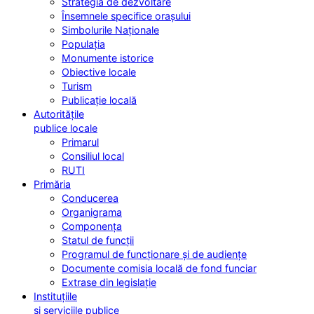
Strategia de dezvoltare
Însemnele specifice orașului
Simbolurile Naționale
Populația
Monumente istorice
Obiective locale
Turism
Publicație locală
Autoritățile
publice locale
Primarul
Consiliul local
RUTI
Primăria
Conducerea
Organigrama
Componența
Statul de funcții
Programul de funcționare și de audiențe
Documente comisia locală de fond funciar
Extrase din legislație
Instituțiile
și serviciile publice