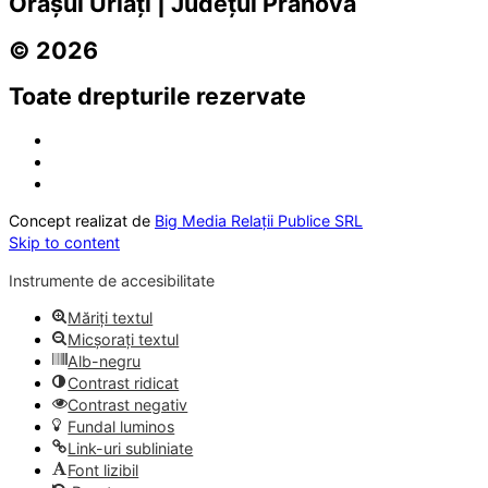
Orașul Urlați | Județul Prahova
© 2026
Toate drepturile rezervate
Concept realizat de
Big Media Relații Publice SRL
Skip to content
Instrumente de accesibilitate
Măriți textul
Micșorați textul
Alb-negru
Contrast ridicat
Contrast negativ
Fundal luminos
Link-uri subliniate
Font lizibil