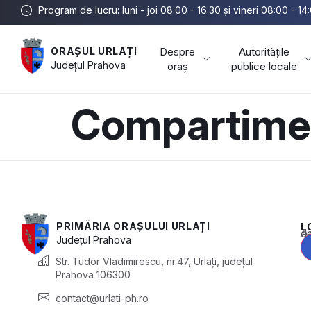
Program de lucru: luni - joi 08:00 - 16:30 și vineri 08:00 - 14
Despre
Autoritățile
ORAȘUL URLAȚI
Județul
Prahova
oraș
publice locale
Compartiment
PRIMĂRIA ORAȘULUI URLAȚI
L
Acest conținu
Județul
Prahova
Str. Tudor Vladimirescu, nr.47, Urlați, județul
Prahova 106300
contact@urlati-ph.ro