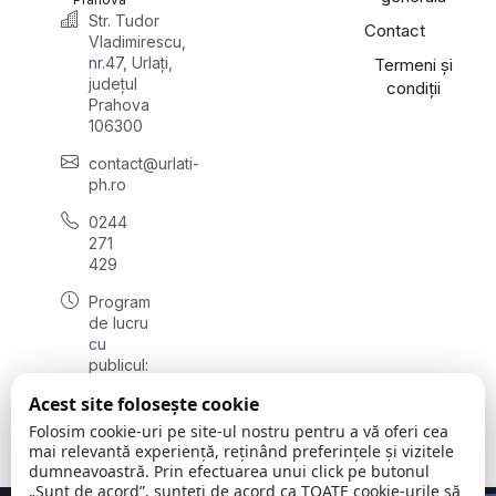
Str. Tudor
Contact
Vladimirescu,
nr.47, Urlați,
Termeni și
județul
condiții
Prahova
106300
contact@urlati-
ph.ro
0244
271
429
Program
de lucru
cu
publicul:
luni -
Acest site folosește cookie
vineri
08:00 -
Folosim cookie-uri pe site-ul nostru pentru a vă oferi cea
16:30
mai relevantă experiență, reținând preferințele și vizitele
dumneavoastră. Prin efectuarea unui click pe butonul
„Sunt de acord”, sunteți de acord ca TOATE cookie-urile să