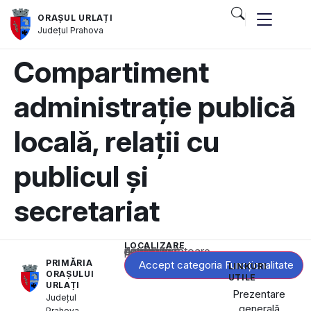
ORAȘUL URLAȚI
Județul
Prahova
Compartiment
administrație publică
locală, relații cu
publicul și
secretariat
LOCALIZARE
Acest conținut este blocat până când acceptați categoria corespunzătoare de cookie-uri.
PRIMĂRIA
Accept categoria Funcționalitate
LINKURI
ORAȘULUI
UTILE
URLAȚI
Prezentare
Județul
generală
Prahova